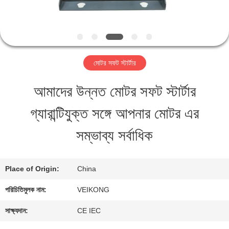
মান
নিয়ন্ত্রণ
মোটর সফট স্টার্টার
যোগাযোগ
আমাদের উন্নত মোটর সফট স্টার্টার
করুন
গ্যারান্টিযুক্ত সঙ্গে আপনার মোটর এর
সম্ভাব্য সর্বাধিক
খবর
Place of Origin:
China
উদ্ধৃতির
পরিচিতিমুলক নাম:
VEIKONG
জন্য
সাক্ষ্যদান:
CE IEC
আবেদন