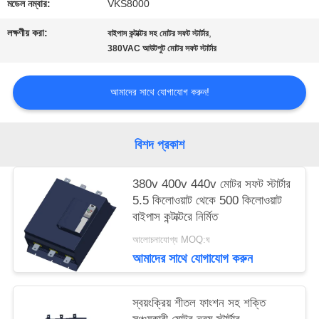
মডেল নম্বার:
VKS8000
লক্ষণীয় করা:
,
সাইটম্যাপ
বাইপাস কন্টাক্টর সহ মোটর সফট স্টার্টার
380VAC আউটপুট মোটর সফট স্টার্টার
গোপনীয়তা
আমাদের সাথে যোগাযোগ করুন!
নীতি
বিশদ প্রকাশ
380v 400v 440v মোটর সফট স্টার্টার
5.5 কিলোওয়াট থেকে 500 কিলোওয়াট
বাইপাস কন্টাক্টরে নির্মিত
আলোচনাযোগ্য MOQ:ঘ
আমাদের সাথে যোগাযোগ করুন
স্বয়ংক্রিয় শীতল ফাংশন সহ শক্তি