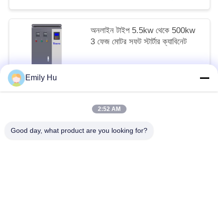
অনলাইন টাইপ 5.5kw থেকে 500kw
3 ফেজ মোটর সফট স্টার্টার ক্যাবিনেট
আলোচনাযোগ্য MOQ:ঘ
Emily Hu
আমাদের সাথে যোগাযোগ করুন
2:52 AM
সব
Good day, what product are you looking for?
সোলার পাম্প ইনভার্টার
3 ফেজ সৌর পাম্প বৈদ্যুতিন সংকেতের মেরু বদল
এমপিপিটি ভিএফডি সোলার পাম্প ইনভার্টার
সোলার ওয়াটার পাম্প কন্ট্রোলার
ভিএফডি ভেরিয়েবল ফ্রিকোয়েন্সি ড্রাইভ
পরিবর্তনশীল ফ্রিকোয়েন্সি ইনভার্টার