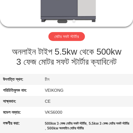
নিয়ন্ত্রণ
যোগাযোগ
করুন
মোটর সফট স্টার্টার
অনলাইন টাইপ 5.5kw থেকে 500kw
খবর
3 ফেজ মোটর সফট স্টার্টার ক্যাবিনেট
উদ্ধৃতির
জন্য
উৎপত্তি স্থল:
চীন
আবেদন
পরিচিতিমুলক নাম:
VEIKONG
সাক্ষ্যদান:
CE
সাইটম্যাপ
মডেল নম্বার:
VKS6000
লক্ষণীয় করা:
,
500kw 3 ফেজ মোটর সফট স্টার্টার
5.5kw 3 ফেজ মোটর সফট স্টার্টার
গোপনীয়তা
,
500kw অনলাইন মোটর স্টার্টার