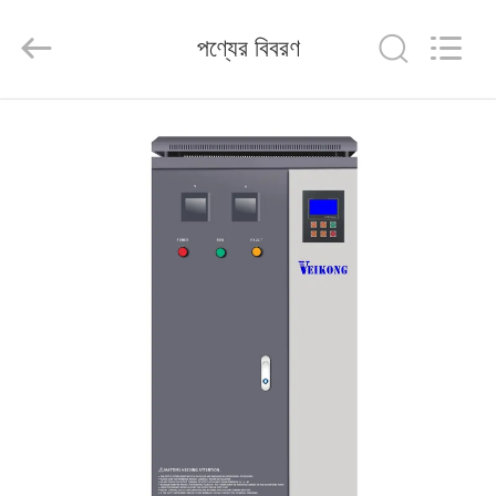
Shenzhen
Veikong
Electric
পণ্যের বিবরণ
Co.,
Ltd..
All
Rights
Reserved.
বাড়ি
পণ্য
আমাদের
সম্পর্কে
কারখানা
ভ্রমণ
মান