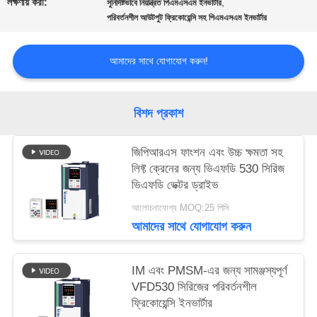
লক্ষণীয় করা:
,
সুনির্দিষ্টভাবে নিয়ন্ত্রিত পিএমএসএম ইনভার্টার
পরিবর্তনশীল আউটপুট ফ্রিকোয়েন্সি সহ পিএমএসএম ইনভার্টার
সাইটম্যাপ
আমাদের সাথে যোগাযোগ করুন!
গোপনীয়তা
বিশদ প্রকাশ
নীতি
জিপিআরএস ফাংশন এবং উচ্চ ক্ষমতা সহ
লিফ্ট ক্রেনের জন্য ভিএফডি 530 সিরিজ
ভিএফডি ভেক্টর ড্রাইভ
আলোচনাযোগ্য MOQ:25 পিসি
আমাদের সাথে যোগাযোগ করুন
IM এবং PMSM-এর জন্য সামঞ্জস্যপূর্ণ
VFD530 সিরিজের পরিবর্তনশীল
ফ্রিকোয়েন্সি ইনভার্টার