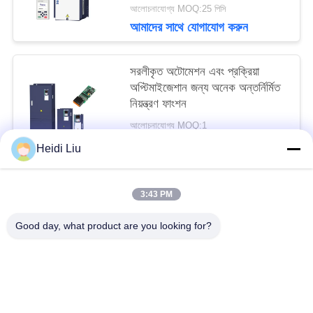
আলোচনাযোগ্য MOQ:25 পিসি
আমাদের সাথে যোগাযোগ করুন
সরলীকৃত অটোমেশন এবং প্রক্রিয়া
অপ্টিমাইজেশান জন্য অনেক অন্তর্নির্মিত
নিয়ন্ত্রণ ফাংশন
আলোচনাযোগ্য MOQ:1
আমাদের সাথে যোগাযোগ করুন
Heidi Liu
3:43 PM
সব
Good day, what product are you looking for?
সোলার পাম্প ইনভার্টার
3 ফেজ সৌর পাম্প বৈদ্যুতিন সংকেতের মেরু বদল
এমপিপিটি ভিএফডি সোলার পাম্প ইনভার্টার
সোলার ওয়াটার পাম্প কন্ট্রোলার