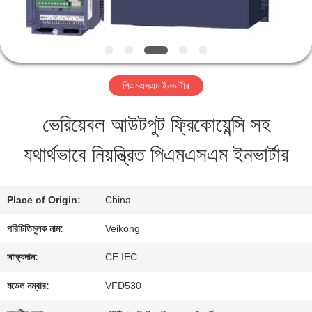
মান
নিয়ন্ত্রণ
পিএমএসএম ইনভার্টার
যোগাযোগ
ভেরিয়েবল আউটপুট ফ্রিকোয়েন্সি সহ
করুন
যথার্থভাবে নিয়ন্ত্রিত পিএমএসএম ইনভার্টার
খবর
Place of Origin:
China
পরিচিতিমুলক নাম:
Veikong
উদ্ধৃতির
সাক্ষ্যদান:
CE IEC
জন্য
মডেল নম্বার:
VFD530
আবেদন