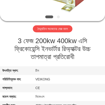
নিয়ন্ত্রণ
যোগাযোগ
করুন
বৈদ্যুতিন সংকেতের মেরু বদল
3 ফেজ 200kw 400kw এসি
খবর
ফ্রিকোয়েন্সি ইনভার্টার রিঅ্যাক্টর উচ্চ
উদ্ধৃতির
তাপমাত্রা প্রতিরোধী
জন্য
আবেদন
উৎপত্তি স্থল:
চীন
পরিচিতিমুলক নাম:
VEIKONG
সাইটম্যাপ
সাক্ষ্যদান:
CE
মডেল নম্বার:
ভিকেএস
গোপনীয়তা