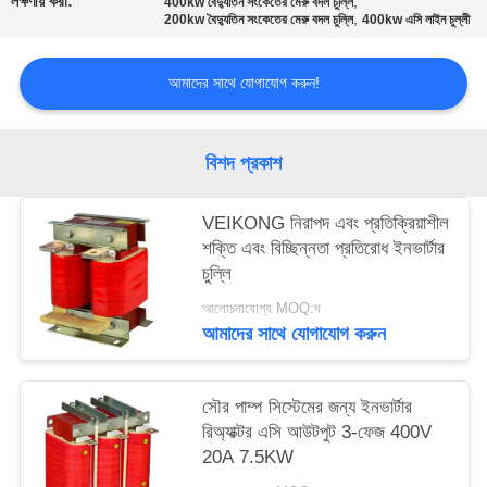
লক্ষণীয় করা:
,
400kw বৈদ্যুতিন সংকেতের মেরু বদল চুল্লি
নীতি
,
200kw বৈদ্যুতিন সংকেতের মেরু বদল চুল্লি
400kw এসি লাইন চুল্লী
আমাদের সাথে যোগাযোগ করুন!
বিশদ প্রকাশ
VEIKONG নিরাপদ এবং প্রতিক্রিয়াশীল
শক্তি এবং বিচ্ছিন্নতা প্রতিরোধ ইনভার্টার
চুল্লি
আলোচনাযোগ্য MOQ:ঘ
আমাদের সাথে যোগাযোগ করুন
সৌর পাম্প সিস্টেমের জন্য ইনভার্টার
রিঅ্যাক্টর এসি আউটপুট 3-ফেজ 400V
20A 7.5KW