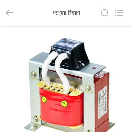
Shenzhen
Veikong
Electric
পণ্যের বিবরণ
Co.,
Ltd..
All
Rights
Reserved.
বাড়ি
পণ্য
আমাদের
সম্পর্কে
কারখানা
ভ্রমণ
মান