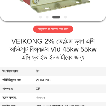
নিয়ন্ত্রণ
যোগাযোগ
করুন
বৈদ্যুতিন সংকেতের মেরু বদল
VEIKONG 2% ভোল্টেজ ড্রপ এসি
খবর
আউটপুট রিঅ্যাক্টর Vfd 45kw 55kw
উদ্ধৃতির
এসি ড্রাইভ ইনভার্টারের জন্য
জন্য
আবেদন
উৎপত্তি স্থল:
চীন
পরিচিতিমুলক নাম:
VEIKONG
সাইটম্যাপ
সাক্ষ্যদান:
CE
মডেল নম্বার:
ভিকেএস
গোপনীয়তা