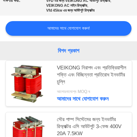
লক্ষণীয় করা:
,
VFD এর জন্য VEIKONG AC আউটপুট রিঅ্যাক্টর
নীতি
,
VEIKONG AC লাইন রিঅ্যাক্টর
Vfd 45kw এর জন্য আউটপুট রিঅ্যাক্টর
আমাদের সাথে যোগাযোগ করুন!
বিশদ প্রকাশ
VEIKONG নিরাপদ এবং প্রতিক্রিয়াশীল
শক্তি এবং বিচ্ছিন্নতা প্রতিরোধ ইনভার্টার
চুল্লি
আলোচনাযোগ্য MOQ:ঘ
আমাদের সাথে যোগাযোগ করুন
সৌর পাম্প সিস্টেমের জন্য ইনভার্টার
রিঅ্যাক্টর এসি আউটপুট 3-ফেজ 400V
20A 7.5KW