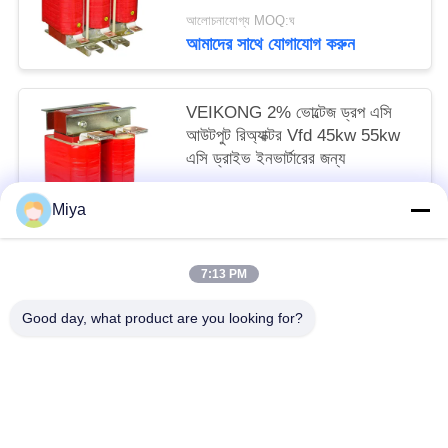
আলোচনাযোগ্য MOQ:ঘ
আমাদের সাথে যোগাযোগ করুন
VEIKONG 2% ভোল্টেজ ড্রপ এসি
আউটপুট রিঅ্যাক্টর Vfd 45kw 55kw
এসি ড্রাইভ ইনভার্টারের জন্য
আলোচনাযোগ্য MOQ:ঘ
Miya
আমাদের সাথে যোগাযোগ করুন
7:13 PM
সব
Good day, what product are you looking for?
সোলার পাম্প ইনভার্টার
3 ফেজ সৌর পাম্প বৈদ্যুতিন সংকেতের মেরু বদল
এমপিপিটি ভিএফডি সোলার পাম্প ইনভার্টার
সোলার ওয়াটার পাম্প কন্ট্রোলার