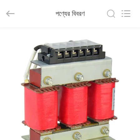
Shenzhen
Veikong
Electric
পণ্যের বিবরণ
Co.,
Ltd..
All
Rights
Reserved.
বাড়ি
পণ্য
আমাদের
সম্পর্কে
কারখানা
ভ্রমণ
মান