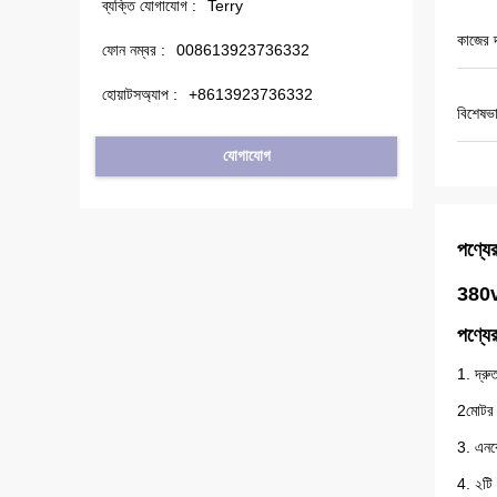
ব্যক্তি যোগাযোগ :
Terry
কাজের দ
ফোন নম্বর :
008613923736332
হোয়াটসঅ্যাপ :
+8613923736332
বিশেষভা
যোগাযোগ
পণ্যের
380v 
পণ্যের 
1. দ্রু
2মোটর 
3. এনকো
4. ২টি 