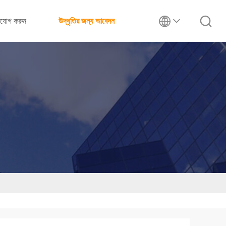
াযোগ করুন
উদ্ধৃতির জন্য আবেদন