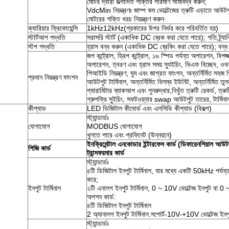
মোটর দ্বারা উত্পাদিত শক্তির পরিমাণ সীমাবদ্ধ করুন;
VdcMin নিয়ন্ত্রণঃ জাম্প কম ভোল্টেজের ত্রুটি এড়াতে আউটপুট
মোটরের শক্তি খরচ নিয়ন্ত্রণ করুন
ক্যারিয়ার ফ্রিকোয়েন্সি
1kHz12kHz(প্রকারের উপর নির্ভর করে পরিবর্তিত হয়)
স্টার্টআপ পদ্ধতি
সরাসরি স্টার্ট (একাধিক DC ব্রেক করা যেতে পারে); গতি ট্র্যাকিং
স্টপ পদ্ধতি
হ্রাস বন্ধ করুন (একাধিক DC ব্রেকিং করা যেতে পারে); বন্ধ 
জগ কন্ট্রোল, ড্রিপ কন্ট্রোল, ১৬ স্পিড পর্যন্ত অপারেশন, বিপজ্
অপারেশন, ত্বরণ এবং হ্রাস সময় স্যুইচিং, ভিএফ বিচ্ছেদ, ওভার
পিআইডি নিয়ন্ত্রণ, ঘুম এবং জাগ্রত ফাংশন, অন্তর্নির্মিত সহজ 
প্রধান নিয়ন্ত্রণ ফাংশন
আউটপুট টার্মিনাল, অন্তর্নির্মিত বিলম্ব ইউনিট, অন্তর্নির্মিত
প্যারামিটার ব্যাকআপ এবং পুনরুদ্ধার,নিখুঁত ত্রুটি রেকর্ড, ত্রু
গ্রুপফ্রি সুইচিং, সফটওয়্যার swap আউটপুট তারের, টার্মি
কীপ্যাড
LED ডিজিটাল কীবোর্ড এবং এলসিডি কীপ্যাড (বিকল্প)
স্ট্যান্ডার্ডঃ
যোগাযোগ
MODBUS যোগাযোগ
খুলতে পারে এবং প্রফিনেট (উন্নয়নে)
ইনক্রিমেন্টাল এনকোডার ইন্টারফেস কার্ড (ডিফারেনশিয়াল আউট
পিজি কার্ড
ট্রান্সফরমার কার্ড
স্ট্যান্ডার্ডঃ
৫টি ডিজিটাল ইনপুট টার্মিনাল, যার মধ্যে একটি 50kHz পর্যন্ত 
করে;
ইনপুট টার্মিনাল
২টি এনালগ ইনপুট টার্মিনাল, 0 ~ 10V ভোল্টেজ ইনপুট বা 0 
অপশন কার্ড:
৪টি ডিজিটাল ইনপুট টার্মিনাল
2 অ্যানালগ ইনপুট টার্মিনাল.সপোর্ট-10V-+10V ভোল্টেজ ইনপ
স্ট্যান্ডার্ডঃ