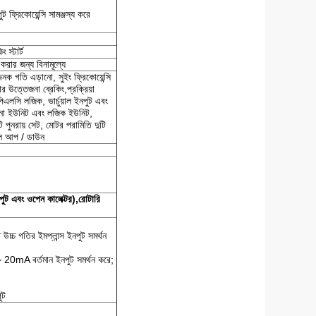
 ফ্রিকোয়েন্সি সামঞ্জস্য করে
 স্টার্ট
করার জন্য বিনামূল্যে
জনক গতি এড়ানো, সুইং ফ্রিকোয়েন্সি
 উত্তেজনা ব্রেকিং,প্রক্রিয়া
পিএলসি লজিক, ভার্চুয়াল ইনপুট এবং
 তুলনা ইউনিট এবং লজিক ইউনিট,
টি পুনরায় সেট, মোটর পরামিতি দুটি
নাল আপ / ডাউন
পুট এবং ওপেন কালেক্টর),
রোটারি
উচ্চ গতির ইমপ্লান্স ইনপুট সমর্থন
~ 20mA বর্তমান ইনপুট সমর্থন করে;
ুট