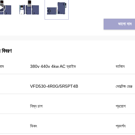
ভালো দাম
র বিবরণ
নাম
380v 440v 4kw AC ড্রাইভ
বর্তমান
তুরস্ক থেকে তাইফুন
VFD530-4R0G/5R5PT4B
ভোল্টেজ রেঞ্জ
ার পাম্প বৈদ্যুতিন সংকেতের মেরু বদল
াল মানের এবং আমরা প্রদর্শনীর জন্য কিছু
ণ্য প্রস্তুত. আমরা শীঘ্রই নতুন অর্ডার করতে
নিম্ন চাপ
প্রয়োগ
ছর শুধুমাত্র একজন স্থানীয় এজেন্ট ছিল এবং
র বেশি।
ভিকং
প্রদর্শন