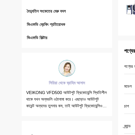
বৈদ্যুতিন সংকেতের মেরু বদল
ভিএফডি ব্রেকিং প্রতিরোধক
ভিএফডি ফিল্টার
পণ্যে
পণ্যের 
সিরিয়া থেকে ব্রাহিম আসাদ
মডেল
ার করা আরও
VEIKONG VFD500 আউটপুট ফ্রিকোয়েন্সি স্থিতিশীল
Veikong সোল
ার করা
থাকে যখন অন্যগুলি ওঠানামা করে। এছাড়াও আউটপুট
সত্যিই খুব ভ
ার।
কারেন্ট অন্যদের তুলনায় কম, তাই আউটপুট ফ্রিকোয়েন্সিও
প্রচারমূলক প
চাপ
বেশি যা আরও শক্তি সঞ্চয় করতে পারে।
যাচ্ছি। গত ব
এই বছর 8 এ
ব্র্যান্ড