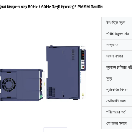
র্ভুলতা নিয়ন্ত্রণের জন্য 50Hz / 60Hz ইনপুট ফ্রিকোয়েন্সি PMSM ইনভার্টার
উৎপত্তি স্থল
পরিচিতিমুলক নাম
সাক্ষ্যদান
মডেল নম্বার
ন্যূনতম চাহিদার পর
মূল্য
প্যাকেজিং বিবরণ
ডেলিভারি সময়
পরিশোধের শর্ত
যোগানের ক্ষমতা