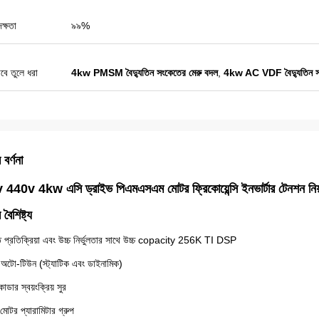
ক্ষতা
৯৯%
বে তুলে ধরা
4kw PMSM বৈদ্যুতিন সংকেতের মেরু বদল
,
4kw AC VDF বৈদ্যুতিন সং
 বর্ণনা
440v 4kw এসি ড্রাইভ পিএমএসএম মোটর ফ্রিকোয়েন্সি ইনভার্টার টেনশন নিয়ন
বৈশিষ্ট্য
ত প্রতিক্রিয়া এবং উচ্চ নির্ভুলতার সাথে উচ্চ copacity 256K TI DSP
অটো-টিউন (স্ট্যাটিক এবং ডাইনামিক)
ডার স্বয়ংক্রিয় সুর
মোটর প্যারামিটার গ্রুপ