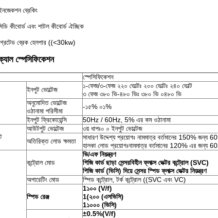
ইনজেকশন ব্রেকিং
ডি কীবোর্ড এবং শাটল কীবোর্ড ঐচ্ছিক
টিগ্রেটেড ব্রেক হেলপার ((<30kw)
ক্যাল স্পেসিফিকেশন
স্পেসিফিকেশন
১-ফেজ/৩-ফেজ ২২০ ভোল্টঃ ২০০ ভোল্টঃ ২৪০ ভোল্ট
ইনপুট ভোল্টেজ
৩ ফেজ ৩৮০ ভি-৪৮০ ভিঃ ৩৮০ ভি ০৪৮০ ভি
অনুমোদিত ভোল্টেজ
-১৫% ০১%
ওঠানামা পরিসীমা
ইনপুট ফ্রিকোয়েন্সি
50Hz / 60Hz, 5% এর কম ওঠানামা
আউটপুট ভোল্টেজ
৩য় ধাপঃ০ ০ ইনপুট ভোল্টেজ
ট
সাধারণ উদ্দেশ্য প্রয়োগঃ নামমাত্র বর্তমানের 150% জন্য 6
অতিরিক্ত লোড ক্ষমতা
হালকা লোড প্রয়োগঃনামমাত্র বর্তমানের 120% এর জন্য 6
ভি/এফ নিয়ন্ত্রণ
কন্ট্রোল মোড
পিজি কার্ড ছাড়া সেন্সরবিহীন ফ্লাক্স ভেক্টর কন্ট্রোল (SVC)
পিজি কার্ড (ভিসি) দিয়ে সেন্সর স্পিড ফ্লাক্স ভেক্টর নিয়ন্ত্রণ
অপারেটিং মোড
স্পিড কন্ট্রোল, টর্ক কন্ট্রোল ((SVC এবং VC)
1১০০ (V/f)
স্পিড রেঞ্জ
1(২০০ (এসভিসি)
1১০০০ (ভিসি)
±0.5%
(
V/f
)