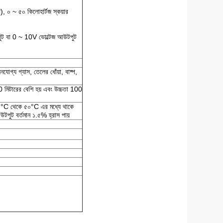
প), ০ ~ ৫০ কিলোহার্টজ স্কয়ার
পুট বা 0 ~ 10V ভোল্টেজ আউটপুট
নযোগ্য গ্যাস, তেলের ধোঁয়া, বাষ্প,
0 মিটারের বেশি হয় এবং উচ্চতা 100
৪০°C থেকে ৫০°C এর মধ্যে থাকে
উটপুট বর্তমান ১.৫% হ্রাস পায়