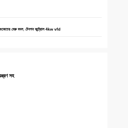
কেতের মেরু বদল
,
টেনশন কন্ট্রোল 4kw vfd
্ত্রণ সহ