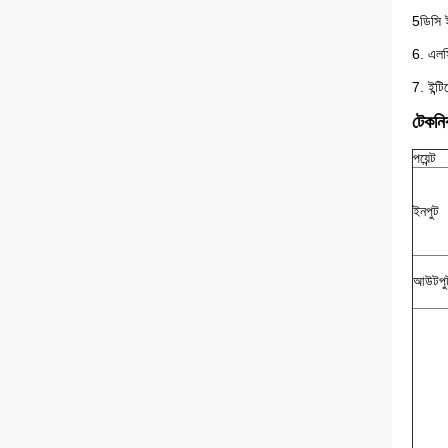
5ডিসি 
6. এলসি
7. ইন্
টেকনি
পয়েন্ট
ইনপুট
আউটপু