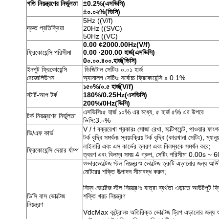
গতি নিয়ন্ত্রণের নির্ভুলতা
±0.2%
(
এসভিসি
)
±০.০২%
(
ভিসি
)
5Hz ((V/f)
দ্রুত প্রতিক্রিয়া
20Hz ((SVC)
50Hz ((VC)
0.00 ¢
20
00.00Hz
(
V/f
)
ফ্রিকোয়েন্সি পরিসীমা
0.00 ∙200.00 হার্জ
(
এসভিসি
)
0০.০০.৪০০.হার্জ
(
ভিসি
)
ইনপুট ফ্রিকোয়েন্সি
ডিজিটাল সেটিংঃ ০.০১ হার্জ
রেজোলিউশন
অ্যানালগ সেটিংঃ সর্বোচ্চ ফ্রিকোয়েন্সি x 0.1%
১৫০%/০.৫ হার্জ
(
V/f
)
স্টার্ট-আপ টর্ক
180%/0.25Hz
(
এসভিসি
)
200%/0Hz
(
ভিসি
)
এসভিসিঃ৫ হার্জ ১০% এর মধ্যে, ৫ হার্জ ৫% এর উপরে
টর্ক নিয়ন্ত্রণের নির্ভুলতা
ভিসি:3.০%
V / f বক্ররেখা প্রকারঃ সোজা রেখা, মাল্টিপয়েন্ট, পাওয়ার ফাংশ
ভি/এফ কার্ভ
টর্ক বৃদ্ধি সমর্থনঃ স্বয়ংক্রিয় টর্ক বৃদ্ধি (কারখানা সেটিং), ম্যানুয়
লাইনারি এবং এস কার্ভের ত্বরণ এবং বিলম্বকে সমর্থন করে;
ফ্রিকোয়েন্সি দেয়ার র্যাম্প
ত্বরণ এবং বিলম্ব সময় 4 গ্রুপ, সেটিং পরিসীমা 0.00s ~
ওভারভোল্টেজ স্টল নিয়ন্ত্রণঃ ভোল্টেজ ত্রুটি এড়ানোর জন্য আউট
মোটরের শক্তি উত্পাদন সীমাবদ্ধ করুন;
নিম্ন ভোল্টেজ স্টল নিয়ন্ত্রণঃ যাত্রা ব্যর্থতা এড়াতে আউটপুট ফ
ডিসি বাস ভোল্টেজ
শক্তি খরচ নিয়ন্ত্রণ
নিয়ন্ত্রণ
VdcMax কন্ট্রোলঃ অতিরিক্ত ভোল্টেজ ট্রিপ এড়ানোর জন্য আউট