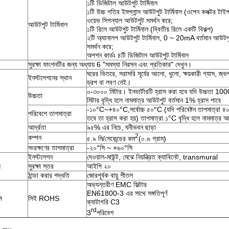
১টি ডিজিটাল আউটপুট টার্মিনাল
১টি উচ্চ গতির ইমপ্লান্স আউটপুট টার্মিনাল (ওপেন কলক্টর টাই
ওয়েভ সিগন্যাল আউটপুট সমর্থন করে;
আউটপুট টার্মিনাল
১টি রিলে আউটপুট টার্মিনাল (দ্বিতীয় রিলে একটি বিকল্প)
২টি অ্যানালগ আউটপুট টার্মিনাল, 0 ~ 20mA বর্তমান আউট
সমর্থন করে;
অপশন কার্ডঃ ৪টি ডিজিটাল আউটপুট টার্মিনাল
সুরক্ষা ফাংশনটির জন্য অধ্যায় 6 "সমস্যা নিরসন এবং প্রতিকার" দেখুন।
ঘরের ভিতরে, সরাসরি সূর্যের আলো, ধুলো, ক্ষয়কারী গ্যাস, জ্বল
ইনস্টলেশনের স্থান
ড্রপ বা লবণ নেই।
০-৩০০০ মিটার। ইনভার্টারটি হ্রাস করা হবে যদি উচ্চতা 100
উচ্চতা
মিটার বৃদ্ধি হলে নামমাত্র আউটপুট বর্তমান 1% হ্রাস পাবে
-১০°C~+৪০°C,সর্বোচ্চ ৫০°C (যদি পরিবেষ্টন তাপমাত্রা 
পরিবেশে তাপমাত্রা
তবে তা হ্রাস করা হয়) তাপমাত্রা ১°C বৃদ্ধি হলে নামমাত্র আ
আর্দ্রতা
৯৫% এর নিচে, ঘনীভবন ছাড়া
2
কম্পন
৫.৯ মি/সেকেন্ডের কম
(০.৬ গ্রাম)
সংরক্ষণের তাপমাত্রা
-২০°সি ~ +৬০°সি
ইনস্টলেশন
দেওয়াল-মাউন্ট, মেঝে নিয়ন্ত্রিত ক্যাবিনেট, transmural
য
সুরক্ষা স্তর
আইপি ২০
ঠান্ডা করার পদ্ধতি
জোরপূর্বক বায়ু শীতল
অভ্যন্তরীণ EMC ফিল্টার
EN61800-3 এর সাথে সঙ্গতিপূর্ণ
ি
সিই ROHS
ক্যাটাগরি C3
rd
3
পরিবেশ