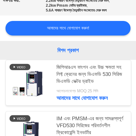
লক্ষণীয় করা:
,
2.2kw সাধারণ উদ্দেশ্য বৈদ্যুতিন সংকেতের মেরু বদল
নীতি
,
2.2kw Pmsm মোটর ড্রাইভার
5.6A সাধারণ উদ্দেশ্য বৈদ্যুতিন সংকেতের মেরু বদল
আমাদের সাথে যোগাযোগ করুন!
বিশদ প্রকাশ
জিপিআরএস ফাংশন এবং উচ্চ ক্ষমতা সহ
লিফ্ট ক্রেনের জন্য ভিএফডি 530 সিরিজ
ভিএফডি ভেক্টর ড্রাইভ
আলোচনাযোগ্য MOQ:25 পিসি
আমাদের সাথে যোগাযোগ করুন
IM এবং PMSM-এর জন্য সামঞ্জস্যপূর্ণ
VFD530 সিরিজের পরিবর্তনশীল
ফ্রিকোয়েন্সি ইনভার্টার