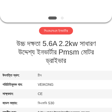
নিয়ন্ত্রণ
যোগাযোগ
করুন
পিএমএসএম ইনভার্টার
উচ্চ দক্ষতা 5.6A 2.2kw সাধারণ
খবর
উদ্দেশ্য ইনভার্টার Pmsm মোটর
উদ্ধৃতির
ড্রাইভার
জন্য
আবেদন
উৎপত্তি স্থল:
চীন
পরিচিতিমুলক নাম:
VEIKONG
সাইটম্যাপ
সাক্ষ্যদান:
CE
মডেল নম্বার:
ভিএফডি 530
গোপনীয়তা