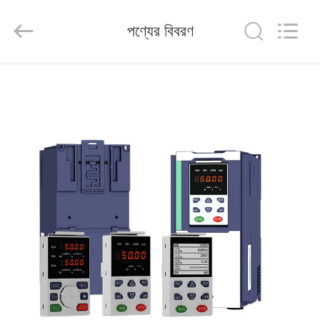
Shenzhen
Veikong
Electric
পণ্যের বিবরণ
Co.,
Ltd..
All
Rights
Reserved.
বাড়ি
পণ্য
আমাদের
সম্পর্কে
কারখানা
ভ্রমণ
মান