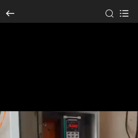
Shenzhen
Veikong
Electric
Co.,
Ltd..
All
Rights
Reserved.
বাড়ি
পণ্য
আমাদের
সম্পর্কে
কারখানা
ভ্রমণ
মান