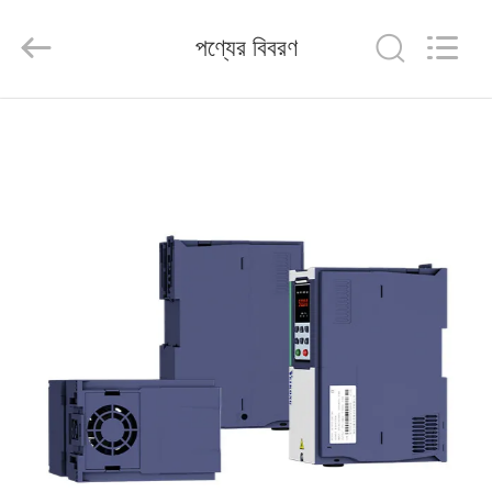
Shenzhen
Veikong
Electric
পণ্যের বিবরণ
Co.,
Ltd..
All
Rights
Reserved.
বাড়ি
পণ্য
আমাদের
সম্পর্কে
কারখানা
ভ্রমণ
মান