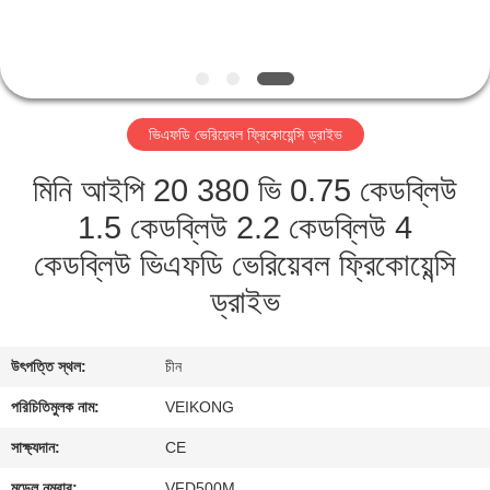
নিয়ন্ত্রণ
যোগাযোগ
করুন
ভিএফডি ভেরিয়েবল ফ্রিকোয়েন্সি ড্রাইভ
মিনি আইপি 20 380 ভি 0.75 কেডব্লিউ
খবর
1.5 কেডব্লিউ 2.2 কেডব্লিউ 4
উদ্ধৃতির
কেডব্লিউ ভিএফডি ভেরিয়েবল ফ্রিকোয়েন্সি
জন্য
ড্রাইভ
আবেদন
উৎপত্তি স্থল:
চীন
সাইটম্যাপ
পরিচিতিমুলক নাম:
VEIKONG
সাক্ষ্যদান:
CE
গোপনীয়তা
মডেল নম্বার:
VFD500M