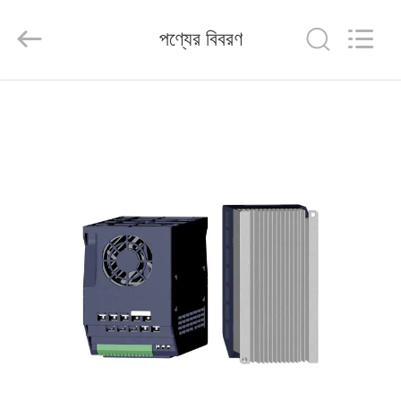
Shenzhen
Veikong
Electric
পণ্যের বিবরণ
Co.,
Ltd..
All
Rights
Reserved.
বাড়ি
পণ্য
আমাদের
সম্পর্কে
কারখানা
ভ্রমণ
মান