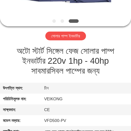
নিয়ন্ত্রণ
যোগাযোগ
করুন
সোলার পাম্প ইনভার্টার
অটো স্টার্ট সিঙ্গেল ফেজ সোলার পাম্প
খবর
ইনভার্টার 220v 1hp - 40hp
উদ্ধৃতির
সাবমারসিবল পাম্পের জন্য
জন্য
আবেদন
উৎপত্তি স্থল:
চীন
পরিচিতিমুলক নাম:
VEIKONG
সাইটম্যাপ
সাক্ষ্যদান:
CE
মডেল নম্বার:
VFD500-PV
গোপনীয়তা