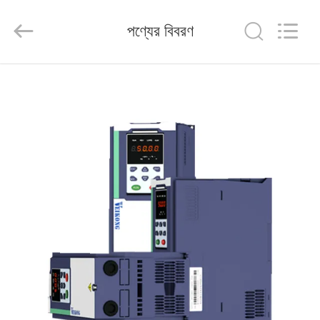
Shenzhen
Veikong
Electric
পণ্যের বিবরণ
Co.,
Ltd..
All
Rights
Reserved.
বাড়ি
পণ্য
আমাদের
সম্পর্কে
কারখানা
ভ্রমণ
মান