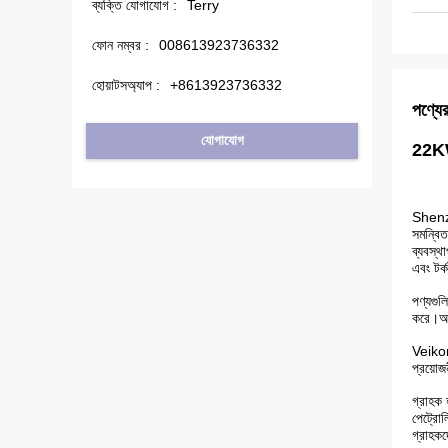
ব্যক্তি যোগাযোগ :
Terry
ফোন নম্বর :
008613923736332
হোয়াটসঅ্যাপ :
+8613923736332
পণ্যের
যোগাযোগ
22KW
Shenzhe
সমন্বিত
ব্যবস্থ
এবং টর্
পণ্যগুল
করে।আমর
Veikon
প্রয়োজ
গ্রাহক 
পেট্রোল
গ্রাহক