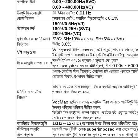
কম্পাংক সীমা
0.00～200.00Hz(SVC)
0.00～400.00Hz(VC)
ইনপুট ফ্রিকোয়েন্সি
ডিজিটাল সেটিং: 0.01 Hz
রেজোলিউশন
অ্যানালগ সেটিং: সর্বাধিক ফ্রিকোয়েন্সি x 0.1%
150%/0.5Hz(V/f)
স্টার্টআপ টর্ক
180%/0.25Hz(SVC)
200%/0Hz(VC)
ঘূর্ণন সঁচারক বল নিয়ন্ত্রণ
SVC: 5Hz10% এর মধ্যে, 5Hz5% এর উপরে
নির্ভুলতা
ভিসি: 3.0%
V/f বক্ররেখা টাইপ: সরলরেখা, মাল্টি পয়েন্ট, পাওয়ার ফাংশন, V
V/f বক্ররেখা
টর্ক বুস্ট সমর্থন: স্বয়ংক্রিয় টর্ক বুস্ট (ফ্যাক্টরি সেটিং), ম্যানুয়াল
সমর্থন রৈখিক এবং S বক্ররেখা ত্বরণ এবং হ্রাস;
ফ্রিকোয়েন্সি দেওয়া র‌্যাম্প
ত্বরণ এবং হ্রাসের সময়ের 4টি গ্রুপ, সীমা 0.00s ~ 600
ওভার-ভোল্টেজ স্টল নিয়ন্ত্রণ: ভোল্টেজ ফল্ট এড়ানো এড়াতে আউটপ
মোটরের বিদ্যুৎ উৎপাদন সীমিত করুন;
আন্ডার-ভোল্টেজ স্টল নিয়ন্ত্রণ: ইয়াও ব্যর্থতা এড়াতে আউটপুট 
ডিসি বাস ভোল্টেজ
পাওয়ার খরচ নিয়ন্ত্রণ করুন
নিয়ন্ত্রণ
VdcMax কন্ট্রোল: ওভার-ভোল্টেজ ট্রিপ এড়াতে আউটপুট ফ্রিকো
উত্পন্ন শক্তির পরিমাণ সীমিত করুন;
ভিডিসি মিন কন্ট্রোল: জাম্প আন্ডার-ভোল্টেজ ফল্ট এড়াতে আউটপুট
মোটরের পাওয়ার খরচ নিয়ন্ত্রণ করুন
ক্যারিয়ার ফ্রিকোয়েন্সি
1kHz～12kHz (প্রকারের উপর নির্ভর করে পরিবর্তিত হয়)
স্টার্টআপ পদ্ধতি
সরাসরি শুরু (ডিসি ব্রেক superimposed করা যেতে পারে);গতি
স্টপ পদ্ধতি
স্থবিরতা স্টপ (ডিসি ব্রেকিং সুপারইম্পোজ করা যেতে পারে);থাম