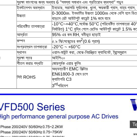
সুরক্ষা ফাংশনের জন্য অধ্যায় 6 "সমস্যা সমাধান এবং প্রতিরোধ ব্যবস্থা" পড়ুন
ইনস্টলেশন অবস্থান
ইনডোর, সরাসরি সূর্যালোক, ধুলো, ক্ষয়কারী গ্যাস, দাহ্য গ্যাস,
0-3000m. ইনভার্টার উচ্চতা 1000m থেকে বেশি হলে ডির
উচ্চতা
বাড়লে রেট আউটপুট কারেন্ট 1% কমে যাবে
-10°C~+40°C,সর্বোচ্চ 50°C (পরিবেষ্টিত তাপমাত্রা 4
পরিবেষ্টিত তাপমাত্রা
নির্ধারিত) 1°C বৃদ্ধি পেলে রেটেড আউটপুট কারেন্ট 1.5% কমে
আর্দ্রতা
95% এর কম RH, ঘনীভূত ছাড়াই
2
কম্পন
৫.৯ মি/সেকেন্ডের কম
(0.6 গ্রাম)
সংগ্রহস্থল তাপমাত্রা
-20°C ~ +60°C
স্থাপন
ওয়াল-মাউন্ট করা, মেঝে-নিয়ন্ত্রিত ক্যাবিনেট, ট্রান্সমুরাল
য
সুরক্ষা স্তর
আইপি২০
শীতল করার পদ্ধতি
জোরপূর্বক এয়ার কুলিং
অভ্যন্তরীণ EMC ফিল্টার
EN61800-3 মেনে চলে
সিই ROHS
ক্যাটাগরি C3
rd
3
পরিবেশ