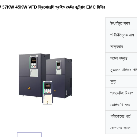
7KW 45KW VFD ফ্রিকোয়েন্সি ড্রাইভ ভেক্টর কন্ট্রোল EMC ফিল্টার
উৎপত্তি স্থল
পরিচিতিমুলক নাম
সাক্ষ্যদান
মডেল নম্বার
ন্যূনতম চাহিদার পর
মূল্য
প্যাকেজিং বিবরণ
ডেলিভারি সময়
পরিশোধের শর্ত
যোগানের ক্ষমতা