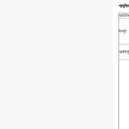
প্রযুক্
আইটেম
ইনপুট
আউটপু