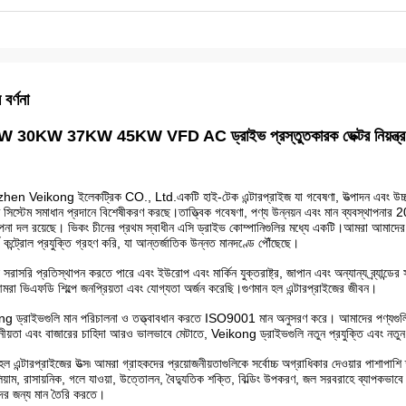
 বর্ণনা
 30KW 37KW 45KW VFD AC ড্রাইভ প্রস্তুতকারক ভেক্টর নিয়ন্ত্র
n Veikong ইলেকট্রিক CO., Ltd.একটি হাই-টেক এন্টারপ্রাইজ যা গবেষণা, উত্পাদন এবং উচ্চ, মাঝ
 সিস্টেম সমাধান প্রদানে বিশেষীকরণ করছে।তাত্ত্বিক গবেষণা, পণ্য উন্নয়ন এবং মান ব্যবস্থাপ
াপনা দল রয়েছে। ভিকং চীনের প্রথম স্বাধীন এসি ড্রাইভ কোম্পানিগুলির মধ্যে একটি।আমরা আমাদের
ক কন্ট্রোল প্রযুক্তি গ্রহণ করি, যা আন্তর্জাতিক উন্নত মানদণ্ডে পৌঁছেছে।
ি সরাসরি প্রতিস্থাপন করতে পারে এবং ইউরোপ এবং মার্কিন যুক্তরাষ্ট্র, জাপান এবং অন্যান্য ব্র্যান্ড
া ভিএফডি শিল্পে জনপ্রিয়তা এবং যোগ্যতা অর্জন করেছি।গুণমান হল এন্টারপ্রাইজের জীবন।
g ড্রাইভগুলি মান পরিচালনা ও তত্ত্বাবধান করতে ISO9001 মান অনুসরণ করে। আমাদের পণ্যগুলি স
নীয়তা এবং বাজারের চাহিদা আরও ভালভাবে মেটাতে, Veikong ড্রাইভগুলি নতুন প্রযুক্তি এবং নতু
হল এন্টারপ্রাইজের উত্স৷ আমরা গ্রাহকদের প্রয়োজনীয়তাগুলিকে সর্বোচ্চ অগ্রাধিকার দেওয়ার পাশাপাশি
িয়াম, রাসায়নিক, গলে যাওয়া, উত্তোলন, বৈদ্যুতিক শক্তি, বিল্ডিং উপকরণ, জল সরবরাহে ব্যাপকভাবে ব্যব
দের জন্য মান তৈরি করতে।