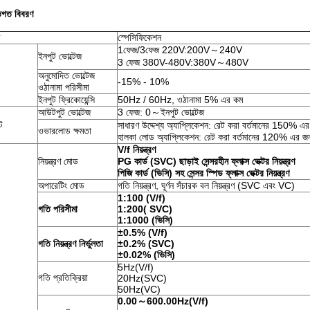
তিগত বিবরণ
স্পেসিফিকেশন
1ফেজ/3ফেজ 220V:200V～240V
ইনপুট ভোল্টেজ
3 ফেজ 380V-480V:380V～480V
অনুমোদিত ভোল্টেজ
-15% - 10%
ওঠানামা পরিসীমা
ইনপুট ফ্রিকোয়েন্সি
50Hz / 60Hz, ওঠানামা 5% এর কম
আউটপুট ভোল্টেজ
3 ফেজ: 0～ইনপুট ভোল্টেজ
ট
সাধারণ উদ্দেশ্য অ্যাপ্লিকেশন: রেট করা বর্তমানের 150% 
ওভারলোড ক্ষমতা
হালকা লোড অ্যাপ্লিকেশন: রেট করা বর্তমানের 120% এর জ
V/f নিয়ন্ত্রণ
নিয়ন্ত্রণ মোড
PG কার্ড (SVC) ছাড়াই সেন্সরহীন ফ্লাক্স ভেক্টর নিয়ন্ত্রণ
পিজি কার্ড (ভিসি) সহ সেন্সর স্পিড ফ্লাক্স ভেক্টর নিয়ন্ত্রণ
অপারেটিং মোড
গতি নিয়ন্ত্রণ, ঘূর্ণন সঁচারক বল নিয়ন্ত্রণ (SVC এবং VC)
1:100 (V/f)
গতি পরিসীমা
1:200( SVC)
1:1000 (ভিসি)
±0.5% (V/f)
গতি নিয়ন্ত্রণ নির্ভুলতা
±0.2% (SVC)
±0.02% (ভিসি)
5Hz(V/f)
গতি প্রতিক্রিয়া
20Hz(SVC)
50Hz(VC)
0.00～600.00Hz(V/f)