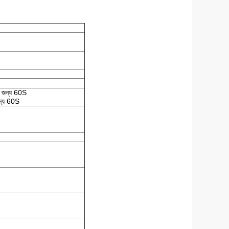
এর জন্য 60S
ন্য 60S