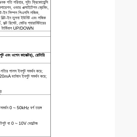
জনক গতি পরিহার, সুইং ফ্রিকোয়েন্সি
পারেশন, ওভার এক্সাইটেশন ব্রেকিং,
ল্ট-ইন সিম্পল পিএলসি লজিক,
ট, বিল্ট-ইন তুলনা ইউনিট এবং লজিক
ড, ফল্ট রিসেট, মোটর প্যারামিটারের
ারিং, টার্মিনাল UP/DOWN
পুট এবং ওপেন কালেক্টর), রোটারি
চ-গতির পালস ইনপুট সমর্থন করে;
20mA বর্তমান ইনপুট সমর্থন করে;
ুট
 সমর্থন 0 ~ 50kHz বর্গ তরঙ্গ
উটপুট বা 0 ~ 10V ভোল্টেজ