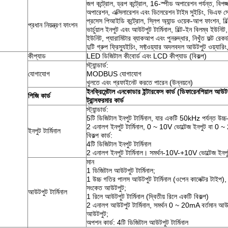
জগ কন্ট্রোল, ড্রপ কন্ট্রোল, 16-স্পীড অপারেশন পর্যন্ত, বিপজ্
অপারেশন, এক্সিলারেশন এবং ডিলেরেশন টাইম সুইচিং, ভিএফ সে
প্রসেস পিআইডি কন্ট্রোল, স্লিপ অ্যান্ড ওয়েক-আপ ফাংশন, বি
প্রধান নিয়ন্ত্রণ ফাংশন
ভার্চুয়াল ইনপুট এবং আউটপুট টার্মিনাল, বিল্ট-ইন বিলম্ব ইউনি
ইউনিট, প্যারামিটার ব্যাকআপ এবং পুনরুদ্ধার, নিখুঁত ফল্ট রেকর্
দুটি গ্রুপ ফ্রিস্যুইচিং, সফ্টওয়্যার অদলবদল আউটপুট ওয়্য
কীপ্যাড
LED ডিজিটাল কীবোর্ড এবং LCD কীপ্যাড (বিকল্প)
স্ট্যান্ডার্ড:
যোগাযোগ
MODBUS যোগাযোগ
খুলতে এবং প্রফাইনেট করতে পারেন (উন্নয়নে)
ইনক্রিমেন্টাল এনকোডার ইন্টারফেস কার্ড (ডিফারেনশিয়াল আউট
পিজি কার্ড
ট্রান্সফরমার কার্ড
স্ট্যান্ডার্ড:
5টি ডিজিটাল ইনপুট টার্মিনাল, যার একটি 50kHz পর্যন্ত উচ্
2 এনালগ ইনপুট টার্মিনাল, 0 ~ 10V ভোল্টেজ ইনপুট বা 0 ~ 
ইনপুট টার্মিনাল
বিকল্প কার্ড:
4টি ডিজিটাল ইনপুট টার্মিনাল
2 এনালগ ইনপুট টার্মিনাল। সমর্থন-10V-+10V ভোল্টেজ ইনপ
মান
1 ডিজিটাল আউটপুট টার্মিনাল;
1 উচ্চ গতির পালস আউটপুট টার্মিনাল (ওপেন কালেক্টর টাইপ),
সংকেত আউটপুট;
আউটপুট টার্মিনাল
1 রিলে আউটপুট টার্মিনাল (দ্বিতীয় রিলে একটি বিকল্প)
2 এনালগ আউটপুট টার্মিনাল, সমর্থন 0 ~ 20mA বর্তমান আ
আউটপুট;
অপশন কার্ড: 4টি ডিজিটাল আউটপুট টার্মিনাল