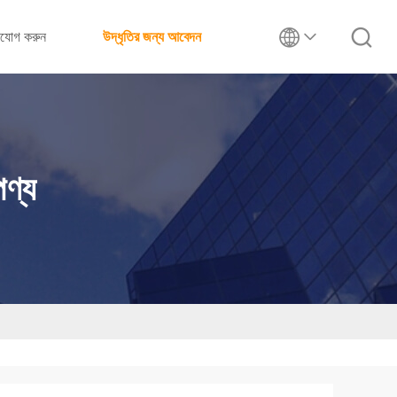
াযোগ করুন
উদ্ধৃতির জন্য আবেদন
পণ্য