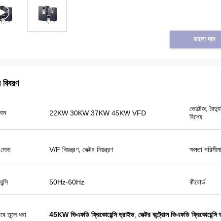
ভালো দাম
র বিবরণ
ভোল্টেজ, বৈদ
নাম
22KW 30KW 37KW 45KW VFD
বিশেষ
তুরস্ক থেকে তাইফুন
রণ মোড
V/F নিয়ন্ত্রণ, ভেক্টর নিয়ন্ত্রণ
ক্ষমতা পরিসীম
Veikong সোলার পাম্প বৈদ্যুতিন সংকেতের মেরু বদল
সত্যিই খুব ভাল মানের এবং আমরা প্রদর্শনীর জন্য কিছু
প্রচারমূলক পণ্য প্রস্তুত. আমরা শীঘ্রই নতুন অর্ডার করতে
ন্সি
50Hz-60Hz
কীবোর্ড
যাচ্ছি। গত বছর শুধুমাত্র একজন স্থানীয় এজেন্ট ছিল এবং
এই বছর 8 এর বেশি।
বে তুলে ধরা
45KW ভিএফডি ফ্রিকোয়েন্সি ড্রাইভ
,
ভেক্টর কন্ট্রোল ভিএফডি ফ্রিকোয়েন্সি 