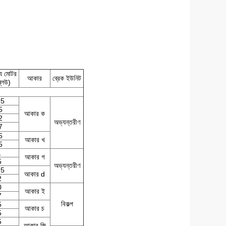
য মোটর
আকার
ব্রেক ইউনিট
লিউ)
75
5
আকার ক
2
অভ্যন্তরীণ
7
5
আকার খ
5
1
আকার গ
5
অভ্যন্তরীণ
.5
আকার d
2
0
আকার ই
7
বিকল্প
5
আকার চ
5
5
আকার জি