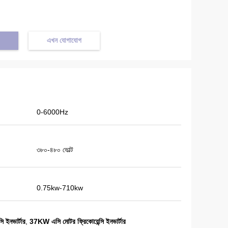
এখন যোগাযোগ
0-6000Hz
৩৮০-৪৮০ ভোল্ট
0.75kw-710kw
ি ইনভার্টার
,
37KW এসি মোটর ফ্রিকোয়েন্সি ইনভার্টার