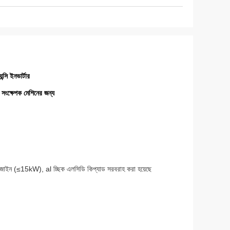
সি ইনভার্টার
সংক্ষেপক মেশিনের জন্য
ড ডিজাইন (≤15kW), al চ্ছিক এলসিডি কিপ্যাড সরবরাহ করা হয়েছে