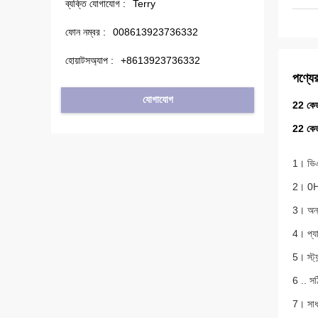
ব্যক্তি যোগাযোগ :
Terry
ফোন নম্বর :
008613923736332
হোয়াটসঅ্যাপ :
+8613923736332
পণ্যের
যোগাযোগ
22 কেডব
22 কেডব
1। ভিএফ
2। 0Hz
3। অন্
4। প্যা
5। স্ট্য
6 .. স
7। সাধ