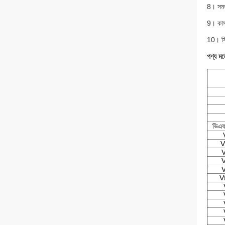
8। সমর্
9। কাস
10। সিই
পণ্য ম
ভিএ
V
V
V
V