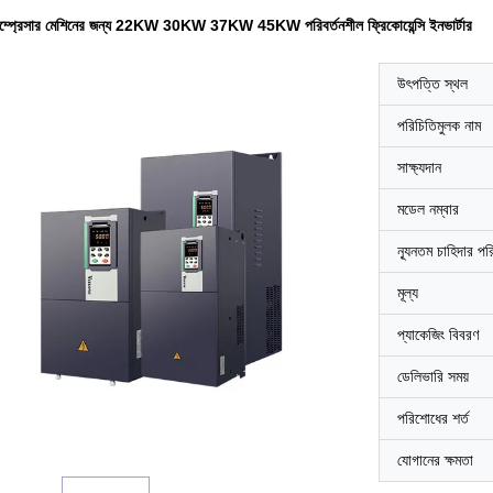
কম্প্রেসার মেশিনের জন্য 22KW 30KW 37KW 45KW পরিবর্তনশীল ফ্রিকোয়েন্সি ইনভার্টার
উৎপত্তি স্থল
পরিচিতিমুলক নাম
সাক্ষ্যদান
মডেল নম্বার
ন্যূনতম চাহিদার পর
মূল্য
প্যাকেজিং বিবরণ
ডেলিভারি সময়
পরিশোধের শর্ত
যোগানের ক্ষমতা