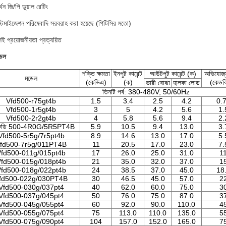
থন জি/পি ডুয়াল রেটিং
্টমাইজেশন পরিষেবাদি সরবরাহ করা হয়েছে (পিটিসির মতো)
 প্রয়োজনীয়তা প্রত্যয়িত
ডেল
শক্তি ক্ষমতা
ইনপুট কারেন্ট
আউটপুট কারেন্ট (ক)
অভিযোজ্
মডেল
(কেভিএ)
(ক)
(কেডব্
ভারী বোঝা
হালকা লোড
তিনটি পর্ব: 380-480V, 50/60Hz
Vfd500-r75gt4b
1.5
3.4
2.5
4.2
0.
Vfd500-1r5gt4b
3
5
4.2
5.6
1.
Vfd500-2r2gt4b
4
5.8
5.6
9.4
2.
ফডি 500-4R0G/5R5PT4B
5.9
10.5
9.4
13.0
3.
Vfd500-5r5g/7r5pt4b
8.9
14.6
13.0
17.0
5.
fd500-7r5g/011PT4B
11
20.5
17.0
23.0
7.
Vfd500-011g/015pt4b
17
26.0
25.0
31.0
1
fd500-015g/018pt4b
21
35.0
32.0
37.0
1
fd500-018g/022pt4b
24
38.5
37.0
45.0
18
fd500-022g/030PT4B
30
46.5
45.0
57.0
2
Vfd500-030g/037pt4
40
62.0
60.0
75.0
3
Vfd500-037g/045pt4
50
76.0
75.0
87.0
3
Vfd500-045g/055pt4
60
92.0
90.0
110.0
4
Vfd500-055g/075pt4
75
113.0
110.0
135.0
5
Vfd500-075g/090pt4
104
157.0
152.0
165.0
7