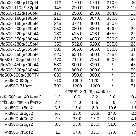
Vfd500-090g/110pt4
112
170.0
176.0
210.0
9
Vfd500-110g/132pt4
145
220.0
210.0
253.0
11
Vfd500-132g/160pt4
170
258.0
253.0
304.0
13
Vfd500-160g/185pt4
210
320.0
304.0
360.0
16
Vfd500-185g/200pt4
245
372.0
360.0
380.0
18
Vfd500-200g/220pt4
250
380.0
380.0
426.0
20
Vfd500-220g/250pt4
280
425.0
426.0
465.0
22
Vfd500-250g/280pt4
315
479.0
465.0
520.0
25
Vfd500-280g/315pt4
350
532.0
520.0
585.0
28
Vfd500-315g/355pt4
385
585.0
585.0
650.0
31
Vfd500-355g/400pt4
420
638.0
650.0
725.0
35
Vfd500-400g/450PT4
470
714.0
725.0
820.0
40
Vfd500-450g/500pt4
530
800.0
820.0
/
45
Vfd500-500g/560pt4
580
880.0
900.0
/
50
Vfd500-560g/630PT4
630
950.0
980.0
/
56
Vfd500-630gt4
710
1080
1120।
/
63
Vfd500-710gt4
790
1200
1260
/
71
একক পর্ব: 220 ভি, 50/60Hz
এফডি 500-আর 40 জিএস 2
1.3
6.0
3.2
5.6
0.
এফডি 500-আর 75 জিএস 2
2.4
11.0
5.6
8.0
0.
Vfd500-1r5gs2
3.5
15.0
8.0
10.6
1.
Vfd500-2r2gs2
5.5
25.0
10.6
14.0
2.
Vfd500-4r0gs2
7.7
35.0
17.0
23.0
4.
Vfd500-5r5gs2
8.9
53.0
25.0
31.0
5.
Vfd500-7r5gs2
11
67.0
32.0
37.0
7.