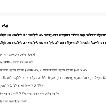
 বর্ণনা
্লিউ 30 কেডব্লিউ 37 কেডব্লিউ 45 কেডব্লু এয়ার কমপ্রেসার মেশিনের জন্য ভেরিয়েবল ফ্রিকোয়েন্
্লিউ 30 কেডব্লিউ 37 কেডব্লিউ 45 কেডব্লিউ এসি মোটর ফ্রিকোয়েন্সি ইনভার্টার ভিএফডি এয়ার 
 এবং সেন্সরলেস ভেক্টর নিয়ন্ত্রণ
/200% পর্যন্ত টর্ক শুরু করে
তর্নির্মিত ব্রেকিং ইউনিট (≤30kW), al চ্ছিক বাহ্যিক ব্রেকিং ইউনিট (≥37kW)
রামিটারগুলি অনুলিপি করতে বাহ্যিক এলসিডি কীপ্যাড (≥18.5kW), স্ট্যান্ডার্ড মেমব্রেন কীপ্যা
ান্ডার্ড সি 3 ফিল্টার; Al চ্ছিক সি 2 ফিল্টার
ঠিক পরামিতি অটো টিউনিং এবং আরও ভাল মোটর ড্রাইভ
ারণ জল সরবরাহের ফাংশন