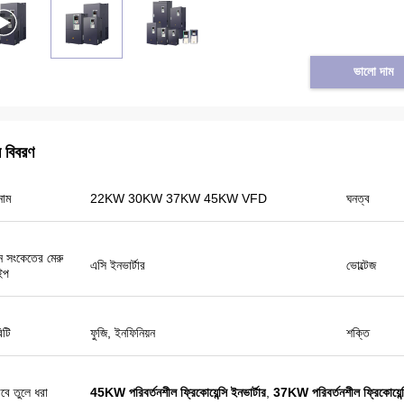
ভালো দাম
র বিবরণ
নাম
22KW 30KW 37KW 45KW VFD
ঘনত্ব
তুরস্ক থেকে তাইফুন
িন সংকেতের মেরু
এসি ইনভার্টার
ভোল্টেজ
ইপ
Veikong সোলার পাম্প বৈদ্যুতিন সংকেতের মেরু বদল
সত্যিই খুব ভাল মানের এবং আমরা প্রদর্শনীর জন্য কিছু
প্রচারমূলক পণ্য প্রস্তুত. আমরা শীঘ্রই নতুন অর্ডার করতে
টি
ফুজি, ইনফিনিয়ন
শক্তি
যাচ্ছি। গত বছর শুধুমাত্র একজন স্থানীয় এজেন্ট ছিল এবং
এই বছর 8 এর বেশি।
বে তুলে ধরা
45KW পরিবর্তনশীল ফ্রিকোয়েন্সি ইনভার্টার
,
37KW পরিবর্তনশীল ফ্রিকোয়েন্স