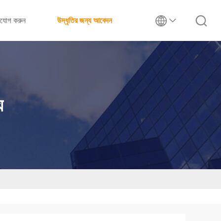
াযোগ করুন
উদ্ধৃতির জন্য আবেদন
য