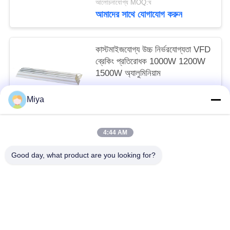
আলোচনাযোগ্য MOQ:ঘ
আমাদের সাথে যোগাযোগ করুন
কাস্টমাইজযোগ্য উচ্চ নির্ভরযোগ্যতা VFD
ব্রেকিং প্রতিরোধক 1000W 1200W
1500W অ্যালুমিনিয়াম
আলোচনাযোগ্য MOQ:ঘ
Miya
আমাদের সাথে যোগাযোগ করুন
4:44 AM
সব
Good day, what product are you looking for?
সোলার পাম্প ইনভার্টার
3 ফেজ সৌর পাম্প বৈদ্যুতিন সংকেতের মেরু বদল
এমপিপিটি ভিএফডি সোলার পাম্প ইনভার্টার
সোলার ওয়াটার পাম্প কন্ট্রোলার