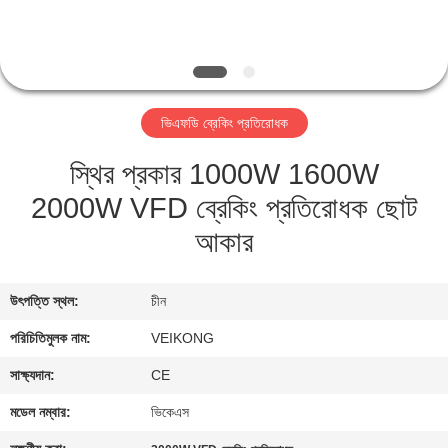
নিয়ন্ত্রণ
যোগাযোগ
করুন
ভিএফডি ব্রেকিং প্রতিরোধক
স্থির প্রকার 1000W 1600W
খবর
2000W VFD ব্রেকিং প্রতিরোধক ছোট
উদ্ধৃতির
আকার
জন্য
আবেদন
উৎপত্তি স্থল:
চীন
পরিচিতিমুলক নাম:
VEIKONG
সাইটম্যাপ
সাক্ষ্যদান:
CE
মডেল নম্বার:
ভিকেএস
গোপনীয়তা