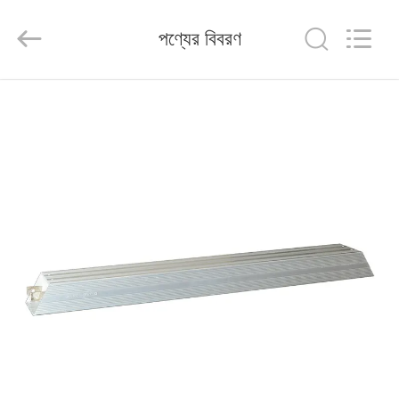
Shenzhen
Veikong
Electric
পণ্যের বিবরণ
Co.,
Ltd..
All
Rights
Reserved.
বাড়ি
পণ্য
আমাদের
সম্পর্কে
কারখানা
ভ্রমণ
মান