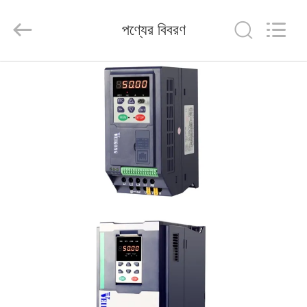
Shenzhen
Veikong
Electric
পণ্যের বিবরণ
Co.,
Ltd..
All
Rights
Reserved.
বাড়ি
পণ্য
আমাদের
সম্পর্কে
কারখানা
ভ্রমণ
মান