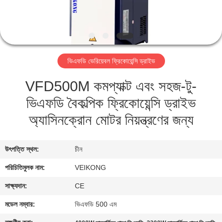
নিয়ন্ত্রণ
যোগাযোগ
করুন
ভিএফডি ভেরিয়েবল ফ্রিকোয়েন্সি ড্রাইভ
VFD500M কমপ্যাক্ট এবং সহজ-টু-
খবর
ভিএফডি বৈকল্পিক ফ্রিকোয়েন্সি ড্রাইভ
উদ্ধৃতির
অ্যাসিনক্রোন মোটর নিয়ন্ত্রণের জন্য
জন্য
আবেদন
উৎপত্তি স্থল:
চীন
পরিচিতিমুলক নাম:
VEIKONG
সাইটম্যাপ
সাক্ষ্যদান:
CE
মডেল নম্বার:
ভিএফডি 500 এম
গোপনীয়তা