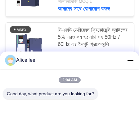
আলোচনাযোগ্য MOQ:1
আমাদের সাথে যোগাযোগ করুন
ভিএফডি ভেরিয়েবল ফ্রিকোয়েন্সি ড্রাইভের
5% এরও কম ওঠানামা সহ 50Hz /
60Hz এর ইনপুট ফ্রিকোয়েন্সি
আলোচনাযোগ্য MOQ:1
Alice lee
আমাদের সাথে যোগাযোগ করুন
2:04 AM
সব
Good day, what product are you looking for?
সোলার পাম্প ইনভার্টার
3 ফেজ সৌর পাম্প বৈদ্যুতিন সংকেতের মেরু বদল
এমপিপিটি ভিএফডি সোলার পাম্প ইনভার্টার
সোলার ওয়াটার পাম্প কন্ট্রোলার