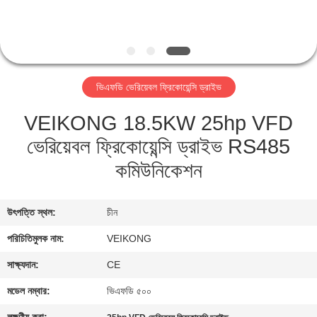
নিয়ন্ত্রণ
যোগাযোগ
করুন
ভিএফডি ভেরিয়েবল ফ্রিকোয়েন্সি ড্রাইভ
VEIKONG 18.5KW 25hp VFD
খবর
ভেরিয়েবল ফ্রিকোয়েন্সি ড্রাইভ RS485
কমিউনিকেশন
উদ্ধৃতির
জন্য
উৎপত্তি স্থল:
চীন
আবেদন
পরিচিতিমুলক নাম:
VEIKONG
সাইটম্যাপ
সাক্ষ্যদান:
CE
মডেল নম্বার:
ভিএফডি ৫০০
গোপনীয়তা