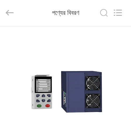
Shenzhen
Veikong
Electric
পণ্যের বিবরণ
Co.,
Ltd..
All
Rights
Reserved.
বাড়ি
পণ্য
আমাদের
সম্পর্কে
কারখানা
ভ্রমণ
মান