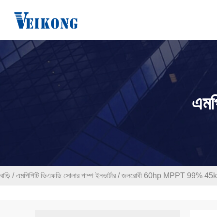
এমপ
বাড়ি
/
এমপিপিটি ভিএফডি সোলার পাম্প ইনভার্টার
/
জলরোধী 60hp MPPT 99% 45kw সৌর ব