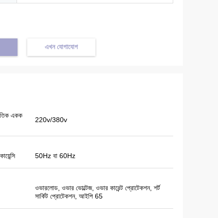
এখন যোগাযোগ
্যুতিক একক
220v/380v
য়েন্সি
50Hz বা 60Hz
ওভারলোড, ওভার ভোল্টেজ, ওভার কারেন্ট প্রোটেকশন, শর্ট
সার্কিট প্রোটেকশন, আইপি 65