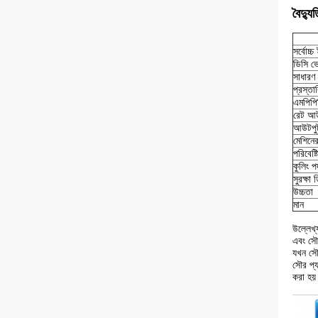
বৈদ্যু
সর্বোচ্
ডিসি ভো
সাধারণ
প্রস্তা
এমপিপিট
রেট আউ
আউটপুট 
মেশিনের 
পরিবেষ্
কুলিং প
সুরক্ষা 
উচ্চতা
মান
উল্লেখ্
এবং সৌর
যখন সৌর
সৌর প্
করা হয়