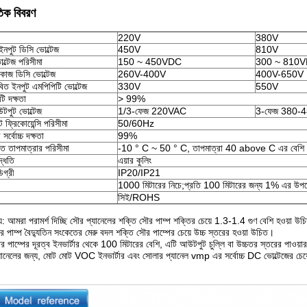
তিক বিবরণ
220V
380V
চ ইনপুট ডিসি ভোল্টেজ
450V
810V
ল্টেজ পরিসীমা
150 ~ 450VDC
300 ~ 810
 কাজ ডিসি ভোল্টেজ
260V-400V
400V-650V
বিত ইনপুট এমপিপিটি ভোল্টেজ
330V
550V
ি দক্ষতা
> 99%
টপুট ভোল্টেজ
1/3-ফেজ 220VAC
3-ফেজ 380-
ফ্রিকোয়েন্সি পরিসীমা
50/60Hz
সর্বোচ্চ দক্ষতা
99%
টিত তাপমাত্রার পরিসীমা
-10 ° C ~ 50 ° C, তাপমাত্রা 40 above C এর বেশি হ
দ্ধতি
এয়ার কুলিং
ডিগ্রী
IP20/IP21
1000 মিটারের নিচে;প্রতি 100 মিটারের জন্য 1% এর উপ
সিই/ROHS
য: আমরা পরামর্শ দিচ্ছি সৌর প্যানেলের শক্তি সৌর পাম্প শক্তির চেয়ে 1.3-1.4 গুণ বেশি হওয়া উচ
 পাম্প বৈদ্যুতিন সংকেতের মেরু বদল শক্তি সৌর পাম্পের চেয়ে উচ্চ স্তরের হওয়া উচিত।
 পাম্পের দূরত্ব ইনভার্টার থেকে 100 মিটারের বেশি, এটি আউটপুট চুল্লি বা উচ্চতর স্তরের পাওয়ার 
যানেলের জন্য, মোট মোট VOC ইনভার্টার এবং সোলার প্যানেল vmp এর সর্বোচ্চ DC ভোল্টেজের চ