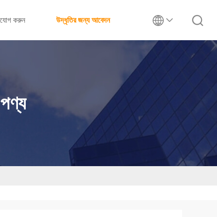
াযোগ করুন
উদ্ধৃতির জন্য আবেদন
পণ্য