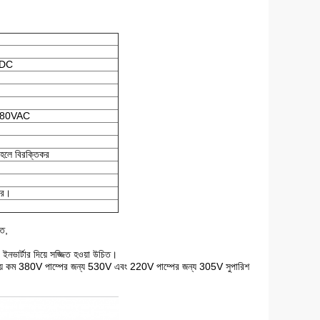
VDC
480VAC
লে বিরক্তিকর
রে।
িত,
ইনভার্টার দিয়ে সজ্জিত হওয়া উচিত।
েয়ে কম 380V পাম্পের জন্য 530V এবং 220V পাম্পের জন্য 305V সুপারিশ