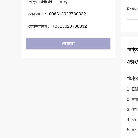
ব্যক্তি যোগাযোগ :
Terry
বিশেষভা
ফোন নম্বর :
008613923736332
হোয়াটসঅ্যাপ :
+8613923736332
যোগাযোগ
পণ্যের
45KW 
পণ্যের
1. EMC
2. স্ট
3. জিপ
4. শুকন
5. জল প