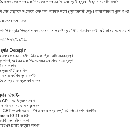
 একক ফেজ পাম্প এবং তিন ফেজ পাম্প সমর্থন, এবং স্থায়ী চুম্বক সিঙ্ক্রোনাস মোটর সমর্থন
থন সৌর বৈদ্যুতিন সংকেতের মেরু বদল পরামিতি মার্কো (ব্যবহারকারী মেনু)।প্যারামিটারগুলি খুঁজে পাও
 এবং জেগে ওঠার কাজ।
আপনি কিপ্যাড নিয়ন্ত্রণ ব্যবহার করেন, কোন সেট প্যারামিটার প্রয়োজন নেই, এটি তারের সংযোগের পর
পোর্ট পিআইডি মডিউল
য়্যার Desgin
ত সরবরাহ মোড - সৌর ডিসি এবং গ্রিড এসি সামঞ্জস্যপূর্ণ
ত পাম্প, আইএম এবং পিএমএসএম এর সাথে সামঞ্জস্যপূর্ণ
ই রান ফাংশন
ংক্রিয় স্টার্ট এবং স্টপ
 সর্বোচ্চ বর্তমান সুরক্ষা সেটিং
ট্যাংক স্তর সনাক্তকরণ ফাংশন
য়্যার ডিজাইন
ৈত CPU সহ উদ্ভাবন নকশা
ন তাপমাত্রা সহ ভাল বায়ুচলাচল
IGBT ক্ষতিগ্রস্ত তা নিশ্চিত করার জন্য সম্পূর্ণ ফল্ট প্রোটেকশন ডিজাইন
fineon IGBT মডিউল
ঘমেয়াদী সেবা জীবন নকশা
িআরএস রিমোট কন্ট্রোল অপশন