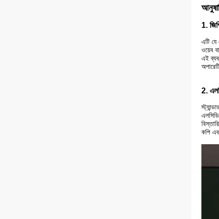
আনুষাঙ
1. জিপ
এটি যে 
ওয়েব ব
এই ব্যব
অপারেট
2. এলস
স্ট্যান
এলসিডি 
বিস্তার
কপি এব