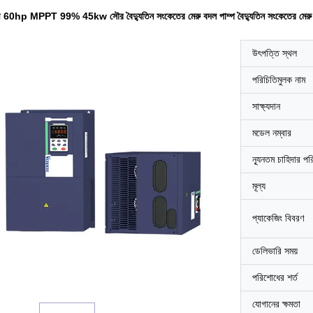
 60hp MPPT 99% 45kw সৌর বৈদ্যুতিন সংকেতের মেরু বদল পাম্প বৈদ্যুতিন সংকেতের মেরু
উৎপত্তি স্থল
পরিচিতিমুলক নাম
সাক্ষ্যদান
মডেল নম্বার
ন্যূনতম চাহিদার পর
মূল্য
প্যাকেজিং বিবরণ
ডেলিভারি সময়
পরিশোধের শর্ত
যোগানের ক্ষমতা