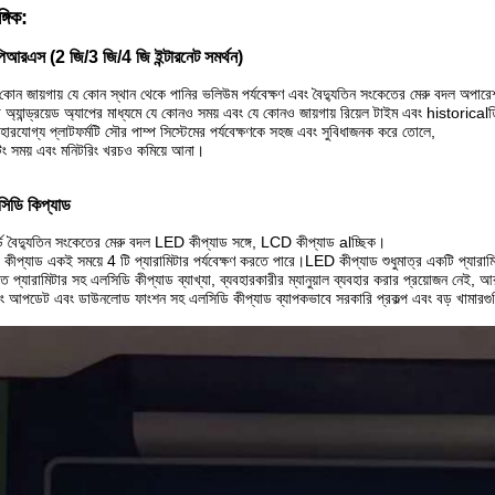
্গিক:
িআরএস (2 জি/3 জি/4 জি ইন্টারনেট সমর্থন)
কোন জায়গায় যে কোন স্থান থেকে পানির ভলিউম পর্যবেক্ষণ এবং বৈদ্যুতিন সংকেতের মেরু বদল অপার
া অ্যান্ড্রয়েড অ্যাপের মাধ্যমে যে কোনও সময় এবং যে কোনও জায়গায় রিয়েল টাইম এবং historica
হারযোগ্য প্লাটফর্মটি সৌর পাম্প সিস্টেমের পর্যবেক্ষণকে সহজ এবং সুবিধাজনক করে তোলে,
িং সময় এবং মনিটরিং খরচও কমিয়ে আনা।
িডি কিপ্যাড
্ডার্ড বৈদ্যুতিন সংকেতের মেরু বদল LED কীপ্যাড সঙ্গে, LCD কীপ্যাড alচ্ছিক।
কীপ্যাড একই সময়ে 4 টি প্যারামিটার পর্যবেক্ষণ করতে পারে।LED কীপ্যাড শুধুমাত্র একটি প্যারাম
িত প্যারামিটার সহ এলসিডি কীপ্যাড ব্যাখ্যা, ব্যবহারকারীর ম্যানুয়াল ব্যবহার করার প্রয়োজন নেই, 
ং আপডেট এবং ডাউনলোড ফাংশন সহ এলসিডি কীপ্যাড ব্যাপকভাবে সরকারি প্রকল্প এবং বড় খামারগুলি