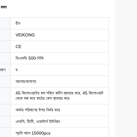
 বদল
চীন
VEIKONG
CE
ভিএফডি 500-পিভি
িমাণ
ঘ
আলোচনাযোগ্য
45 কিলোওয়াটের কম শক্তি কার্টন ব্যবহার করে, 45 কিলোওয়াট
থেকে শুরু করে কাঠের কেস ব্যবহার করে
অর্ডার পরিমাণের উপর নির্ভর করে
এল/সি, টি/টি, ওয়েস্টার্ন ইউনিয়ন
প্রতি মাসে 15000pcs