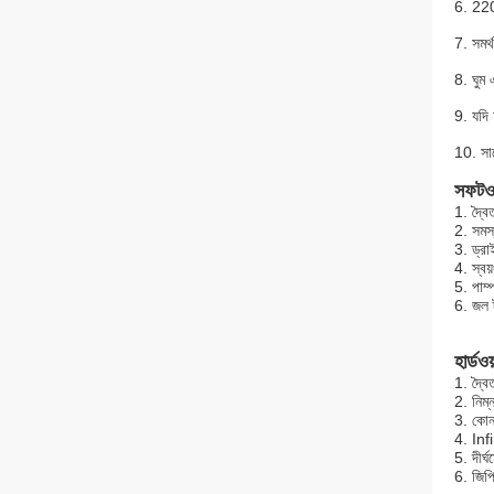
6. 220v
7. সমর্
8. ঘুম
9. যদি 
10. সা
সফটও
1. দ্বৈ
2. সমস্
3. ড্রা
4. স্বয়
5. পাম্প
6. জল 
হার্ডও
1. দ্ব
2. নিম্
3. কোন 
4. In
5. দীর্
6. জিপ