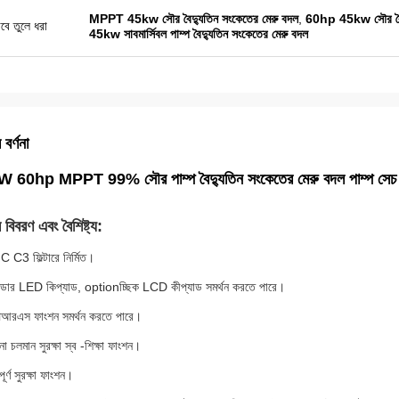
MPPT 45kw সৌর বৈদ্যুতিন সংকেতের মেরু বদল
,
60hp 45kw সৌর বৈদ্
বে তুলে ধরা
45kw সাবমার্সিবল পাম্প বৈদ্যুতিন সংকেতের মেরু বদল
 বর্ণনা
60hp MPPT 99% সৌর পাম্প বৈদ্যুতিন সংকেতের মেরু বদল পাম্প সেচ ব
 বিবরণ এবং বৈশিষ্ট্য:
 C3 ফিল্টারে নির্মিত।
্যান্ডার LED কিপ্যাড, optionচ্ছিক LCD কীপ্যাড সমর্থন করতে পারে।
িআরএস ফাংশন সমর্থন করতে পারে।
ো চলমান সুরক্ষা স্ব -শিক্ষা ফাংশন।
ূর্ণ সুরক্ষা ফাংশন।