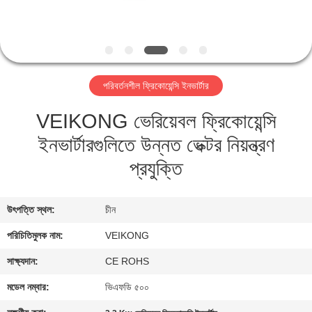
নিয়ন্ত্রণ
যোগাযোগ
করুন
পরিবর্তনশীল ফ্রিকোয়েন্সি ইনভার্টার
VEIKONG ভেরিয়েবল ফ্রিকোয়েন্সি
খবর
ইনভার্টারগুলিতে উন্নত ভেক্টর নিয়ন্ত্রণ
উদ্ধৃতির
প্রযুক্তি
জন্য
আবেদন
উৎপত্তি স্থল:
চীন
পরিচিতিমুলক নাম:
VEIKONG
সাইটম্যাপ
সাক্ষ্যদান:
CE ROHS
মডেল নম্বার:
ভিএফডি ৫০০
গোপনীয়তা