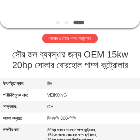
নিয়ন্ত্রণ
যোগাযোগ
করুন
সোলার ওয়াটার পাম্প কন্ট্রোলার
সৌর জল ব্যবস্থার জন্য OEM 15kw
খবর
20hp সোলার বোরহোল পাম্প কন্ট্রোলার
উদ্ধৃতির
জন্য
উৎপত্তি স্থল:
চীন
আবেদন
পরিচিতিমুলক নাম:
VEIKONG
সাক্ষ্যদান:
CE
সাইটম্যাপ
মডেল নম্বার:
ভিএফডি 500-পিভি
লক্ষণীয় করা:
,
20hp সোলার বোরহোল পাম্প কন্ট্রোলার
গোপনীয়তা
,
15kw সোলার বোরহোল পাম্প কন্ট্রোলার