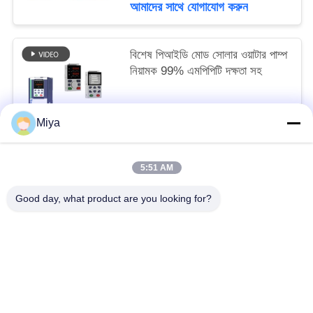
আমাদের সাথে যোগাযোগ করুন
বিশেষ পিআইডি মোড সোলার ওয়াটার পাম্প
নিয়ামক 99% এমপিপিটি দক্ষতা সহ
আলোচনাযোগ্য MOQ:24 পিসি
Miya
আমাদের সাথে যোগাযোগ করুন
5:51 AM
সব
Good day, what product are you looking for?
সোলার পাম্প ইনভার্টার
3 ফেজ সৌর পাম্প বৈদ্যুতিন সংকেতের মেরু বদল
এমপিপিটি ভিএফডি সোলার পাম্প ইনভার্টার
সোলার ওয়াটার পাম্প কন্ট্রোলার
ভিএফডি ভেরিয়েবল ফ্রিকোয়েন্সি ড্রাইভ
পরিবর্তনশীল ফ্রিকোয়েন্সি ইনভার্টার