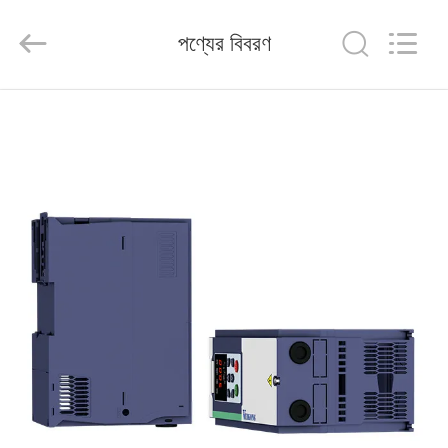
Shenzhen
Veikong
Electric
পণ্যের বিবরণ
Co.,
Ltd..
All
Rights
Reserved.
বাড়ি
পণ্য
আমাদের
সম্পর্কে
কারখানা
ভ্রমণ
মান