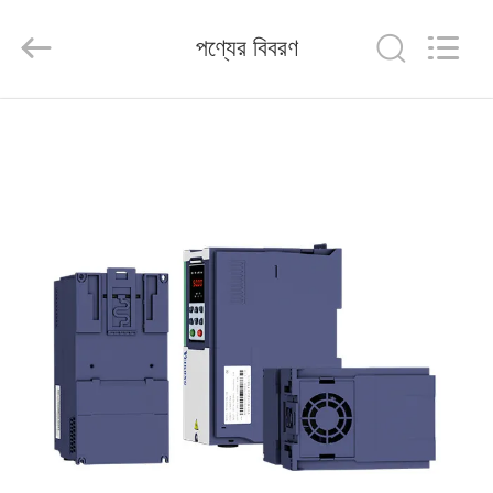
Shenzhen
Veikong
Electric
পণ্যের বিবরণ
Co.,
Ltd..
All
Rights
Reserved.
বাড়ি
পণ্য
আমাদের
সম্পর্কে
কারখানা
ভ্রমণ
মান