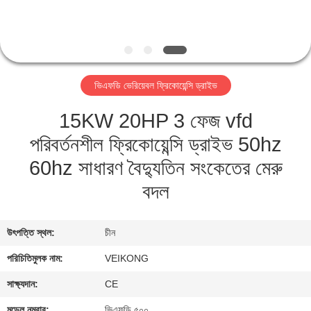
নিয়ন্ত্রণ
যোগাযোগ
করুন
ভিএফডি ভেরিয়েবল ফ্রিকোয়েন্সি ড্রাইভ
15KW 20HP 3 ফেজ vfd
খবর
পরিবর্তনশীল ফ্রিকোয়েন্সি ড্রাইভ 50hz
উদ্ধৃতির
60hz সাধারণ বৈদ্যুতিন সংকেতের মেরু
জন্য
বদল
আবেদন
উৎপত্তি স্থল:
চীন
সাইটম্যাপ
পরিচিতিমুলক নাম:
VEIKONG
সাক্ষ্যদান:
CE
গোপনীয়তা
মডেল নম্বার:
ভিএফডি ৫০০