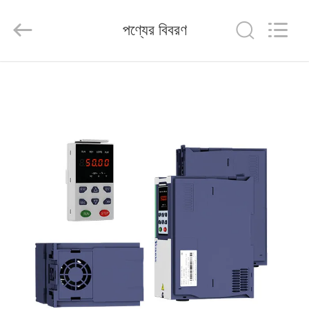
Shenzhen
Veikong
Electric
পণ্যের বিবরণ
Co.,
Ltd..
All
Rights
Reserved.
বাড়ি
পণ্য
আমাদের
সম্পর্কে
কারখানা
ভ্রমণ
মান