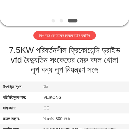
নিয়ন্ত্রণ
যোগাযোগ
করুন
ভিএফডি ভেরিয়েবল ফ্রিকোয়েন্সি ড্রাইভ
7.5KW পরিবর্তনশীল ফ্রিকোয়েন্সি ড্রাইভ
খবর
vfd বৈদ্যুতিন সংকেতের মেরু বদল খোলা
উদ্ধৃতির
লুপ বন্ধ লুপ নিয়ন্ত্রণ সঙ্গে
জন্য
আবেদন
উৎপত্তি স্থল:
চীন
পরিচিতিমুলক নাম:
VEIKONG
সাইটম্যাপ
সাক্ষ্যদান:
CE
মডেল নম্বার:
ভিএফডি 500-পিভি
গোপনীয়তা