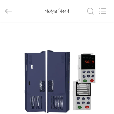
Shenzhen
Veikong
Electric
পণ্যের বিবরণ
Co.,
Ltd..
All
Rights
Reserved.
বাড়ি
পণ্য
আমাদের
সম্পর্কে
কারখানা
ভ্রমণ
মান