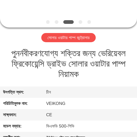
নিয়ন্ত্রণ
যোগাযোগ
করুন
সোলার ওয়াটার পাম্প কন্ট্রোলার
পুনর্নবীকরণযোগ্য শক্তির জন্য ভেরিয়েবল
খবর
ফ্রিকোয়েন্সি ড্রাইভ সোলার ওয়াটার পাম্প
উদ্ধৃতির
নিয়ামক
জন্য
আবেদন
উৎপত্তি স্থল:
চীন
পরিচিতিমুলক নাম:
VEIKONG
সাইটম্যাপ
সাক্ষ্যদান:
CE
মডেল নম্বার:
ভিএফডি 500-পিভি
গোপনীয়তা