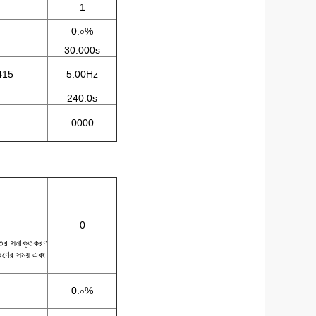
1
0.০%
30.000s
2415
5.00Hz
240.0s
0000
0
স্তর সনাক্তকরণ
ণের সময় এবং
0.০%