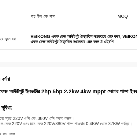
গাঢ় নীল এবং সাদা
MOQ
VEIKONG একক ফেজ আউটপুট বৈদ্যুতিন সংকেতের মেরু বদল
,
VEIKONG 
বে তুলে ধরা
একক ফেজ আউটপুট বৈদ্যুতিন সংকেতের মেরু বদল 2 এইচপি
 বর্ণনা
ল ফেজ আউটপুট ইনভার্টার 2hp 5hp 2.2kw 4kw mppt সোলার পাম্প ইনভার
 সুবিধা:
্টেজ স্তর 220V এসি এবং 380V এসি কভার করুন।
 এক-ফেজ 220V এবং তিন-ফেজ 220V/380V পাম্প,পাওয়ার 0.4KW থেকে 37KW পর্যন্ত।
ার করা সহজ