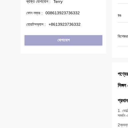
ব্যক্তি যোগাযোগ :
Terry
ফোন নম্বর :
008613923736332
রঙ
হোয়াটসঅ্যাপ :
+8613923736332
বিশেষভা
যোগাযোগ
পণ্যের
সিঙ্গ
প্রধান
1. ভোল
সমর্থন
2ব্যবহ