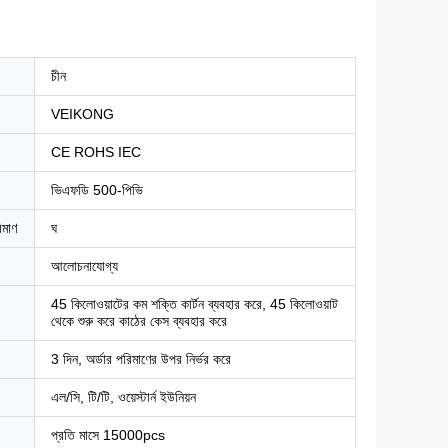
চীন
VEIKONG
CE ROHS IEC
ভিএফডি 500-পিভি
িমাণ
ঘ
আলোচনাযোগ্য
45 কিলোওয়াটের কম শক্তি কার্টন ব্যবহার করে, 45 কিলোওয়াট
থেকে শুরু করে কাঠের কেস ব্যবহার করে
3 দিন, অর্ডার পরিমাণের উপর নির্ভর করে
এল/সি, টি/টি, ওয়েস্টার্ন ইউনিয়ন
প্রতি মাসে 15000pcs