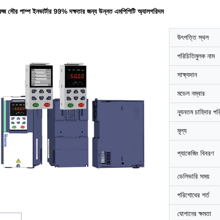
জ সৌর পাম্প ইনভার্টার 99% দক্ষতার জন্য উন্নত এমপিপিটি অ্যালগরিদম
উৎপত্তি স্থল
পরিচিতিমুলক নাম
সাক্ষ্যদান
মডেল নম্বার
ন্যূনতম চাহিদার পর
মূল্য
প্যাকেজিং বিবরণ
ডেলিভারি সময়
পরিশোধের শর্ত
যোগানের ক্ষমতা