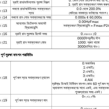
0: কোন লোড ডিটেকশন করা হয় না;
২৪।12
ড্রাই রান/ডাউনলোড সুরক্ষা বিকল্প
1: ড্রাই রান সনাক্তকরণ সক্ষম করুন
শুকনো রান/আউটলোড সনাক্তকরণ
0.0 থেকে 200.0%
২৪।13
স্তর
মোটরের নামমাত্র বর্তমানের শতাংশ।
২৪।14
শুকনো রান লোড সনাক্তকরণের সময়
0.000s ¢ 60,000s
0.00HzFmax
আনলোড ডিটেকশন অফসেট
২৪।15
সনাক্তকরণ ফ্রিকোয়েন্সি = Fmax-P
ফ্রিকোয়েন্সি
২৪।16
ড্রাই রান সুরক্ষার রিসেট সময়
0.০৬০০০।0
0000উপকূলীয় স্টপ
২৩।21
ড্রাই রান সনাক্তকরণ মোড
1000: দ্রুত থামো
3000চালিয়ে যাও।
ূর্ণ সুরক্ষা ফাংশন পরামিতিঃ
0:অকার্যকর
1:এআই১
2:এআই২
3:এআই৩
৪৭।18
পূর্ণ জল স্তর সনাক্তকরণ চ্যানেল
4:AI4
দ্রষ্টব্যঃ ডিআই টার্মিনাল ফাংশন কোড 60 পূর্ণ জল 
অ্যানালগ সনাক্তকরণের সাথে একই, এবং সনাক্তকর
পুনরুদ্ধারের সময় একই।
0০.০১.০%
৪৭।19
পূর্ণ জল স্তর সনাক্তকরণ মান
0.০৩০০০.০s