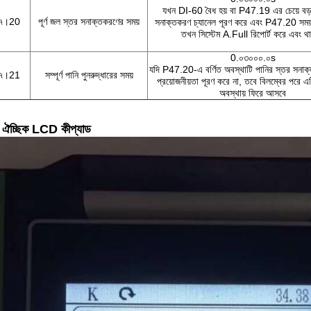
যখন DI-60 বৈধ হয় বা P47.19 এর চেয়ে বড়
৪৭।20
পূর্ণ জল স্তর সনাক্তকরণের সময়
সনাক্তকরণ চ্যানেল পূরণ করে এবং P47.20 সময় 
তখন সিস্টেম A.Full রিপোর্ট করে এবং থ
0.০৩০০০.০s
যদি P47.20-এ বর্ণিত অবস্থাটি পানির স্তর সনাক্ত
৪৭।21
সম্পূর্ণ পানি পুনরুদ্ধারের সময়
প্রয়োজনীয়তা পূরণ করে না, তবে বিলম্বের পরে এ
অবস্থায় ফিরে আসবে
ন ঐচ্ছিক LCD কীপ্যাড