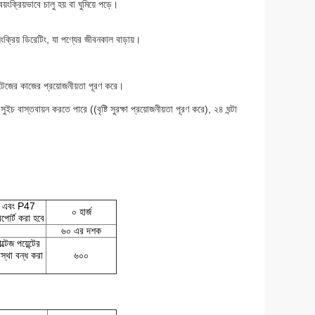
ংক্রিয়ভাবে চালু হয় বা ঘুমিয়ে পড়ে।
ংক্রিয় ডিরেটিং, যা পণ্যের জীবনকাল বাড়ায়।
্টেজের কাজের প্রয়োজনীয়তা পূরণ করে।
ুইচ বাস্তবায়ন করতে পারে ((বৃষ্টি সুরক্ষা প্রয়োজনীয়তা পূরণ করে), ২৪ ঘন্টা
য় এবং P47
০ হার্জ
পোর্ট করা হবে
৬০ এর দশক
েজ পয়েন্টের
বস্থা বন্ধ করা
৬০০