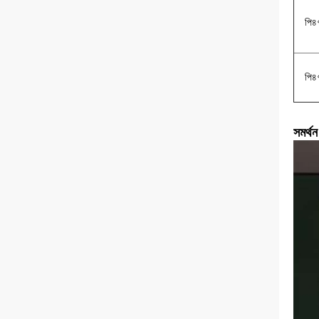
পি
পি
সমর্থ