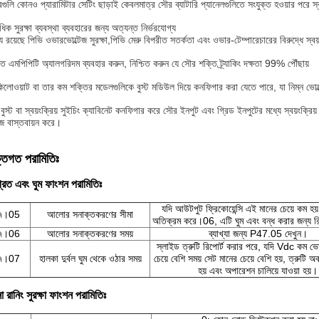
ারগুলি কোনও প্যারামিটার সেটিং ছাড়াই কেবলমাত্র সৌর ব্যাটারি প্যানেলগুলিতে সংযুক্ত হওয়ার পরে স্বয়
িক সুরক্ষা ব্যবস্থা ব্যবহারের জন্য অত্যন্ত নির্ভরযোগ্য
ে রয়েছে পিভি ওভারভোল্টেজ সুরক্ষা,পিভি মেরু বিপরীত সতর্কতা এবং ওভার-টেম্পারেচারের বিরুদ্ধে স্বয়
ত এমপিপিটি অ্যালগরিদম ব্যবহার করুন, নিশ্চিত করুন যে সৌর শক্তি ট্র্যাকিং দক্ষতা 99% পৌঁছায়
লোওয়াট বা তার কম শক্তির মডেলগুলিকে বুস্ট মডিউল দিয়ে কনফিগার করা যেতে পারে, যা নিম্ন ভোল
বুস্ট বা স্বয়ংক্রিয় সুইচিং ক্যাবিনেট কনফিগার করে সৌর ইনপুট এবং গ্রিড ইনপুটের মধ্যে স্বয়ংক্রিয় স
জ বাস্তবায়ন করে।
্তিগত পরামিতিঃ
্রত এবং ঘুম ফাংশন পরামিতিঃ
যদি আউটপুট ফ্রিকোয়েন্সি এই মানের চেয়ে কম হ
৭।05
আলোর সনাক্তকরণের সীমা
অতিক্রম করে।06, এটি ঘুম এবং বন্ধ করার জন্য রি
৭।06
আলোর সনাক্তকরণের সময়
ব্যাখ্যা জন্য P47.05 দেখুন।
স্লাইড ত্রুটি রিপোর্ট করার পরে, যদি Vdc কম ভোল্ট
৭।07
হালকা দুর্বল ঘুম থেকে ওঠার সময়
চেয়ে বেশি সময় সেট মানের চেয়ে বেশি হয়, ত্রুটি অ
হয় এবং অপারেশন চালিয়ে যাওয়া হয়।
 রানিং সুরক্ষা ফাংশন পরামিতিঃ