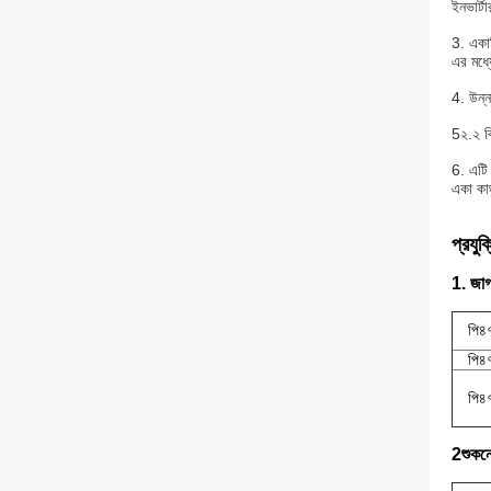
ইনভার্ট
3. একাধ
এর মধ্য
4. উন্ন
5২.২ কি
6. এটি 
একা কা
প্রযুক
1. জাগ
পি৪
পি৪
পি৪
2শুকনো