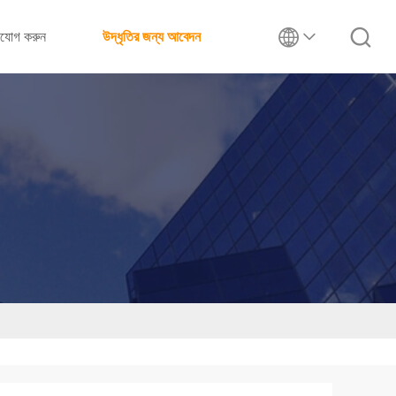
াযোগ করুন
উদ্ধৃতির জন্য আবেদন