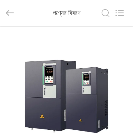
Shenzhen
Veikong
Electric
পণ্যের বিবরণ
Co.,
Ltd..
All
Rights
Reserved.
বাড়ি
পণ্য
আমাদের
সম্পর্কে
কারখানা
ভ্রমণ
মান