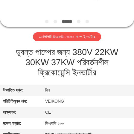
নিয়ন্ত্রণ
যোগাযোগ
করুন
এমপিপিটি ভিএফডি সোলার পাম্প ইনভার্টার
ডুবন্ত পাম্পের জন্য 380V 22KW
খবর
30KW 37KW পরিবর্তনশীল
উদ্ধৃতির
ফ্রিকোয়েন্সি ইনভার্টার
জন্য
আবেদন
উৎপত্তি স্থল:
চীন
পরিচিতিমুলক নাম:
VEIKONG
সাইটম্যাপ
সাক্ষ্যদান:
CE
মডেল নম্বার:
ভিএফডি ৫০০
গোপনীয়তা