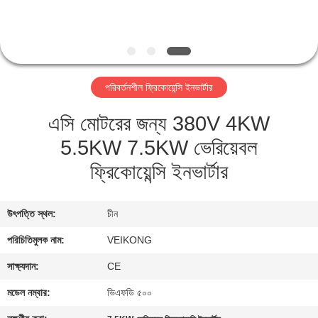
নিয়ন্ত্রণ
যোগাযোগ
করুন
পরিবর্তনশীল ফ্রিকোয়েন্সি ইনভার্টার
এসি মোটরের জন্য 380V 4KW
খবর
5.5KW 7.5KW ভেরিয়েবল
উদ্ধৃতির
ফ্রিকোয়েন্সি ইনভার্টার
জন্য
আবেদন
উৎপত্তি স্থল:
চীন
পরিচিতিমুলক নাম:
VEIKONG
সাইটম্যাপ
সাক্ষ্যদান:
CE
মডেল নম্বার:
ভিএফডি ৫০০
গোপনীয়তা