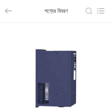
Shenzhen
Veikong
Electric
পণ্যের বিবরণ
Co.,
Ltd..
All
Rights
Reserved.
বাড়ি
পণ্য
আমাদের
সম্পর্কে
কারখানা
ভ্রমণ
মান