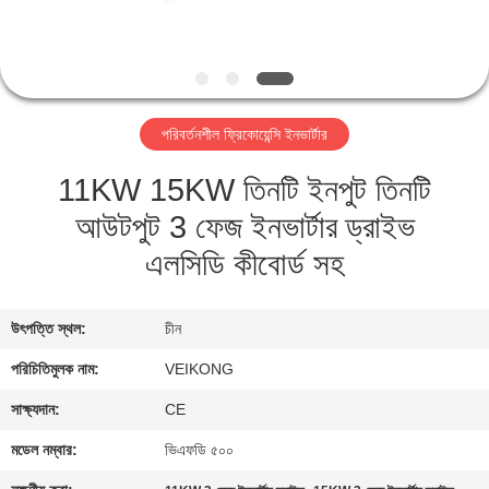
নিয়ন্ত্রণ
যোগাযোগ
করুন
পরিবর্তনশীল ফ্রিকোয়েন্সি ইনভার্টার
11KW 15KW তিনটি ইনপুট তিনটি
খবর
আউটপুট 3 ফেজ ইনভার্টার ড্রাইভ
উদ্ধৃতির
এলসিডি কীবোর্ড সহ
জন্য
আবেদন
উৎপত্তি স্থল:
চীন
পরিচিতিমুলক নাম:
VEIKONG
সাইটম্যাপ
সাক্ষ্যদান:
CE
মডেল নম্বার:
ভিএফডি ৫০০
গোপনীয়তা