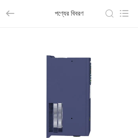
Shenzhen
Veikong
Electric
পণ্যের বিবরণ
Co.,
Ltd..
All
Rights
Reserved.
বাড়ি
পণ্য
আমাদের
সম্পর্কে
কারখানা
ভ্রমণ
মান