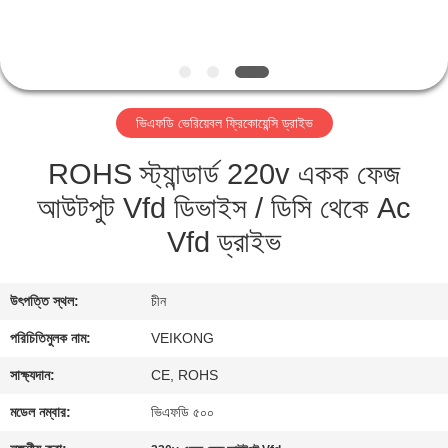
নিয়ন্ত্রণ
যোগাযোগ
করুন
ভিএফডি ভেরিয়েবল ফ্রিকোয়েন্সি ড্রাইভ
ROHS স্ট্যান্ডার্ড 220v একক ফেজ
খবর
আউটপুট Vfd ডিভাইস / ডিসি থেকে Ac
উদ্ধৃতির
Vfd ড্রাইভ
জন্য
আবেদন
উৎপত্তি স্থল:
চীন
পরিচিতিমুলক নাম:
VEIKONG
সাইটম্যাপ
সাক্ষ্যদান:
CE, ROHS
মডেল নম্বার:
ভিএফডি ৫০০
গোপনীয়তা