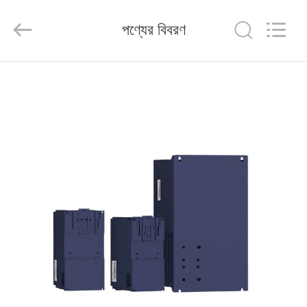
Shenzhen
Veikong
Electric
পণ্যের বিবরণ
Co.,
Ltd..
All
Rights
Reserved.
বাড়ি
পণ্য
আমাদের
সম্পর্কে
কারখানা
ভ্রমণ
মান