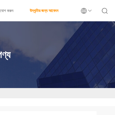
াযোগ করুন
উদ্ধৃতির জন্য আবেদন
পণ্য