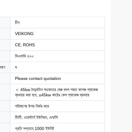
চীন
VEIKONG
CE, ROHS
ভিএফডি ৫০০
িমাণ
ঘ
Please contact quotation
＜ 45kw বৈদ্যুতিন সংকেতের মেরু বদল শক্ত কাগজ প্যাকেজ
ব্যবহার করা হবে, ≥45kw কাঠের কেস প্যাকেজ ব্যবহার
পরিমাণের উপর নির্ভর করে
টি/টি, ওয়েস্টার্ন ইউনিয়ন, এল/সি
প্রতি সপ্তাহে 1000 ইউনিট