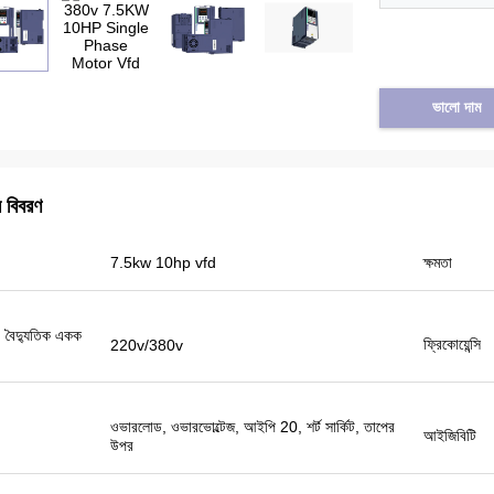
ভালো দাম
র বিবরণ
7.5kw 10hp vfd
ক্ষমতা
তুরস্ক থেকে তাইফুন
, বৈদ্যুতিক একক
eikong সোলার পাম্প বৈদ্যুতিন সংকেতের মেরু বদল
ফ্রিকোয়েন্সি
220v/380v
ত্যিই খুব ভাল মানের এবং আমরা প্রদর্শনীর জন্য কিছু
্রচারমূলক পণ্য প্রস্তুত. আমরা শীঘ্রই নতুন অর্ডার করতে
াচ্ছি। গত বছর শুধুমাত্র একজন স্থানীয় এজেন্ট ছিল এবং
ওভারলোড, ওভারভোল্টেজ, আইপি 20, শর্ট সার্কিট, তাপের
ই বছর 8 এর বেশি।
আইজিবিটি
উপর