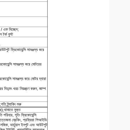
ি / এফ বিচ্ছেদ;
ল টর্ক বুস্ট
s
আউটপুট ফ্রিকোয়েন্সি সামঞ্জস্য করে
রিকোয়েন্সি সামঞ্জস্য করে মোটরের
য়েন্সি সামঞ্জস্য করে মোটর দ্বারা
 বিদ্যুৎ খরচ নিয়ন্ত্রণ করুন, জাম্প
 ট্র্যাকিং শুরু
);থামাতে মুক্ত
 পরিহার, সুইং ফ্রিকোয়েন্সি
ত্তেজনা ব্রেকিং, প্রক্রিয়া পিআইডি
ি লজিক, ভার্চুয়াল ইনপুট এবং আউটপুট
 লজিক ইউনিট, প্যারামিটার ব্যাকআপ