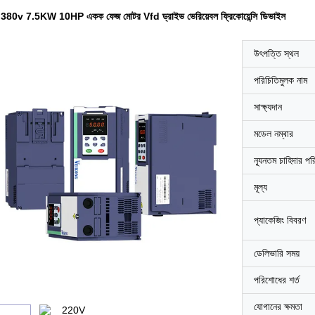
80v 7.5KW 10HP একক ফেজ মোটর Vfd ড্রাইভ ভেরিয়েবল ফ্রিকোয়েন্সি ডিভাইস
উৎপত্তি স্থল
পরিচিতিমুলক নাম
সাক্ষ্যদান
মডেল নম্বার
ন্যূনতম চাহিদার পর
মূল্য
প্যাকেজিং বিবরণ
ডেলিভারি সময়
পরিশোধের শর্ত
যোগানের ক্ষমতা