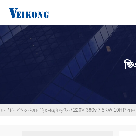
ভিএ
বাড়ি
/
ভিএফডি ভেরিয়েবল ফ্রিকোয়েন্সি ড্রাইভ
/
220V 380v 7.5KW 10HP একক ফেজ মো