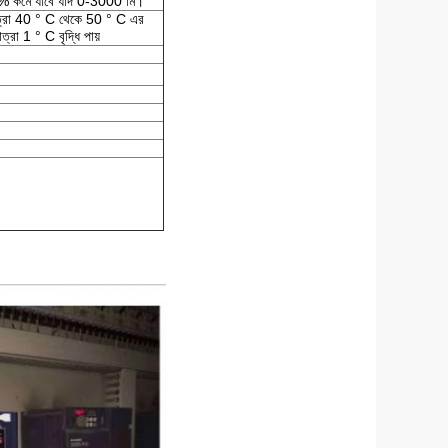
 1% কমে যাবে যদি 0-3000 মি।
াত্রা 40 ° C থেকে 50 ° C এর
্রা 1 ° C বৃদ্ধি পায়