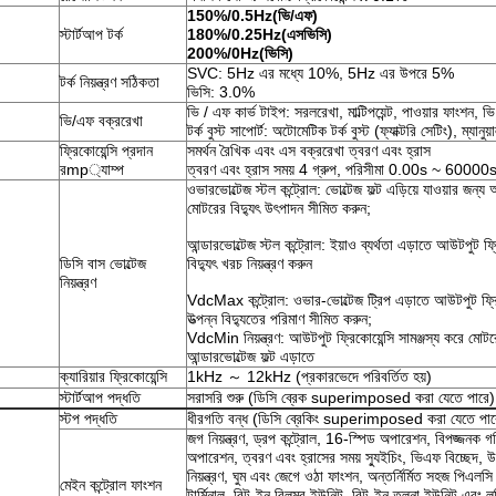
150%/0.5Hz
(
ভি/এফ
)
স্টার্টআপ টর্ক
180%/0.25Hz
(
এসভিসি
)
200%/0Hz
(
ভিসি
)
SVC: 5Hz এর মধ্যে 10%, 5Hz এর উপরে 5%
টর্ক নিয়ন্ত্রণ সঠিকতা
ভিসি: 3.0%
ভি / এফ কার্ভ টাইপ: সরলরেখা, মাল্টিপয়েন্ট, পাওয়ার ফাংশন, ভ
ভি/এফ বক্ররেখা
টর্ক বুস্ট সাপোর্ট: অটোমেটিক টর্ক বুস্ট (ফ্যাক্টরি সেটিং), ম্যানুয়া
ফ্রিকোয়েন্সি প্রদান
সমর্থন রৈখিক এবং এস বক্ররেখা ত্বরণ এবং হ্রাস
রmp্যাম্প
ত্বরণ এবং হ্রাস সময় 4 গ্রুপ, পরিসীমা 0.00s ~ 60000
ওভারভোল্টেজ স্টল কন্ট্রোল: ভোল্টেজ ফল্ট এড়িয়ে যাওয়ার জন্য 
মোটরের বিদ্যুৎ উৎপাদন সীমিত করুন;
আন্ডারভোল্টেজ স্টল কন্ট্রোল: ইয়াও ব্যর্থতা এড়াতে আউটপুট ফ্
ডিসি বাস ভোল্টেজ
বিদ্যুৎ খরচ নিয়ন্ত্রণ করুন
নিয়ন্ত্রণ
VdcMax কন্ট্রোল: ওভার-ভোল্টেজ ট্রিপ এড়াতে আউটপুট ফ্রিকো
উত্পন্ন বিদ্যুতের পরিমাণ সীমিত করুন;
VdcMin নিয়ন্ত্রণ: আউটপুট ফ্রিকোয়েন্সি সামঞ্জস্য করে মোটরের
আন্ডারভোল্টেজ ফল্ট এড়াতে
ক্যারিয়ার ফ্রিকোয়েন্সি
1kHz ～ 12kHz (প্রকারভেদে পরিবর্তিত হয়)
স্টার্টআপ পদ্ধতি
সরাসরি শুরু (ডিসি ব্রেক superimposed করা যেতে পারে);গতি
স্টপ পদ্ধতি
ধীরগতি বন্ধ (ডিসি ব্রেকিং superimposed করা যেতে পারে
জগ নিয়ন্ত্রণ, ড্রপ কন্ট্রোল, 16-স্পিড অপারেশন, বিপজ্জনক গতি
অপারেশন, ত্বরণ এবং হ্রাসের সময় স্যুইচিং, ভিএফ বিচ্ছেদ, উ
নিয়ন্ত্রণ, ঘুম এবং জেগে ওঠা ফাংশন, অন্তর্নির্মিত সহজ পিএলস
মেইন কন্ট্রোল ফাংশন
টার্মিনাল, বিল্ট-ইন বিলম্ব ইউনিট, বিল্ট-ইন তুলনা ইউনিট এবং