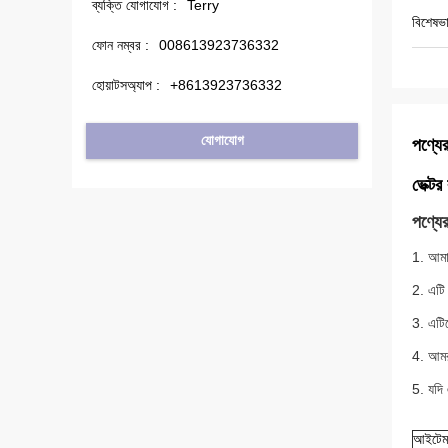
ব্যক্তি যোগাযোগ :
Terry
বিশেষভা
ফোন নম্বর :
008613923736332
হোয়াটসঅ্যাপ :
+8613923736332
যোগাযোগ
পণ্যের
ভেক্ট
পণ্যের
1. আমা
2. এটি 
3. এটিত
4. আমর
5. যদি
আইটেম