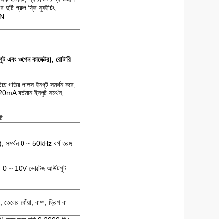
র দুটি গ্রুপ ফ্রি স্যুইচিং,
WN
পুট এবং ওপেন কালেক্টর),
রোটারি
উচ্চ গতির পালস ইনপুট সমর্থন করে;
20mA বর্তমান ইনপুট সমর্থন;
ুট
), সমর্থন 0 ~ 50kHz বর্গ তরঙ্গ
বা 0 ~ 10V ভোল্টেজ আউটপুট
, তেলের ধোঁয়া, বাষ্প, ড্রিপ বা