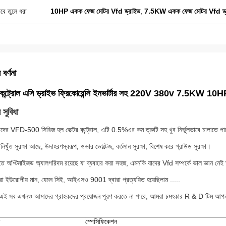
বে তুলে ধরা
10HP একক ফেজ মোটর Vfd ড্রাইভ
,
7.5KW একক ফেজ মোটর Vfd ড্
 বর্ণনা
র কন্ট্রোল এসি ড্রাইভ ফ্রিকোয়েন্সি ইনভার্টার সহ 220V 380v 7.5KW 
 সুবিধা
দের VFD-500 সিরিজ হল ভেক্টর কন্ট্রোল, এটি 0.5%এর কম ত্রুটি সহ খুব নির্ভুলভাবে চালাতে প
নিখুঁত সুরক্ষা আছে, উদাহরণস্বরূপ, ওভার ভোল্টেজ, বর্তমান সুরক্ষা, বিশেষ করে গ্রাউড সুরক্ষা।
ে অপ্টিমাইজড অ্যালগরিদম রয়েছে যা ব্যবহার করা সহজ, এমনকি যাদের Vfd সম্পর্কে ভাল জ্ঞান নে
া ইউরোপীয় মান, যেমন সিই, আইএসও 9001 দ্বারা প্রত্যয়িত হয়েছিলাম .....
 এই সব এখনও আমাদের গ্রাহকদের প্রয়োজন পূরণ করতে না পারে, আমরা চমৎকার R & D টিম আপনার প
স্পেসিফিকেশন