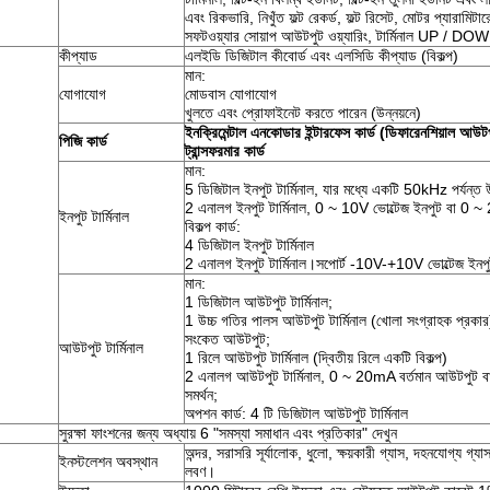
এবং রিকভারি, নিখুঁত ফল্ট রেকর্ড, ফল্ট রিসেট, মোটর প্যারামিটারে
সফটওয়্যার সোয়াপ আউটপুট ওয়্যারিং, টার্মিনাল UP / DO
কীপ্যাড
এলইডি ডিজিটাল কীবোর্ড এবং এলসিডি কীপ্যাড (বিকল্প)
মান:
যোগাযোগ
মোডবাস যোগাযোগ
খুলতে এবং প্রোফাইনেট করতে পারেন (উন্নয়নে)
ইনক্রিমেন্টাল এনকোডার ইন্টারফেস কার্ড (ডিফারেনশিয়াল আউট
পিজি কার্ড
ট্রান্সফরমার কার্ড
মান:
5 ডিজিটাল ইনপুট টার্মিনাল, যার মধ্যে একটি 50kHz পর্যন্ত 
2 এনালগ ইনপুট টার্মিনাল, 0 ~ 10V ভোল্টেজ ইনপুট বা 0 ~ 
ইনপুট টার্মিনাল
বিকল্প কার্ড:
4 ডিজিটাল ইনপুট টার্মিনাল
2 এনালগ ইনপুট টার্মিনাল।সপোর্ট -10V-+10V ভোল্টেজ ইনপ
মান:
1 ডিজিটাল আউটপুট টার্মিনাল;
1 উচ্চ গতির পালস আউটপুট টার্মিনাল (খোলা সংগ্রাহক প্রকার
সংকেত আউটপুট;
আউটপুট টার্মিনাল
1 রিলে আউটপুট টার্মিনাল (দ্বিতীয় রিলে একটি বিকল্প)
2 এনালগ আউটপুট টার্মিনাল, 0 ~ 20mA বর্তমান আউটপুট 
সমর্থন;
অপশন কার্ড: 4 টি ডিজিটাল আউটপুট টার্মিনাল
সুরক্ষা ফাংশনের জন্য অধ্যায় 6 "সমস্যা সমাধান এবং প্রতিকার" দেখুন
অন্দর, সরাসরি সূর্যালোক, ধুলো, ক্ষয়কারী গ্যাস, দহনযোগ্য গ্যাস
ইনস্টলেশন অবস্থান
লবণ।