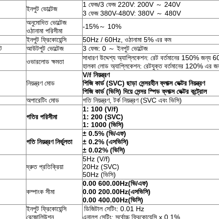
1 ফেজ/3 ফেজ 220V: 200V ～ 240V
ইনপুট ভোল্টেজ
3 ফেজ 380V-480V: 380V ～ 480V
অনুমোদিত ভোল্টেজ
-15%～ 10%
ওঠানামা পরিসীমা
ইনপুট ফ্রিকোয়েন্সি
50Hz / 60Hz, ওঠানামা 5% এর কম
ট
আউটপুট ভোল্টেজ
3 ফেজ: 0 ～ ইনপুট ভোল্টেজ
সাধারণ উদ্দেশ্য অ্যাপ্লিকেশন: রেট বর্তমানের 150% জন্য 
ওভারলোড ক্ষমতা
হালকা লোড অ্যাপ্লিকেশন: রেটযুক্ত বর্তমানের 120% এর 
V/f নিয়ন্ত্রণ
নিয়ন্ত্রণ মোড
পিজি কার্ড (SVC) ছাড়া সেন্সরহীন ফ্লাক্স ভেক্টর নিয়ন্ত্রণ
পিজি কার্ড (ভিসি) দিয়ে সেন্সর স্পিড ফ্লাক্স ভেক্টর কন্ট্রোল
অপারেটিং মোড
গতি নিয়ন্ত্রণ, টর্ক নিয়ন্ত্রণ (SVC এবং ভিসি)
1: 100 (V/f)
গতির পরিসীমা
1: 200 (SVC)
1: 1000 (ভিসি)
± 0.5%
(
ভি/এফ
)
গতি নিয়ন্ত্রণ নির্ভুলতা
± 0.2%
(
এসভিসি
)
± 0.02%
(
ভিসি
)
5Hz (V/f)
দ্রুত প্রতিক্রিয়া
20Hz (SVC)
50Hz (ভিসি)
0.00 600.00Hz
(
ভি/এফ
)
কম্পাংক সীমা
0.00 200.00Hz
(
এসভিসি
)
0.00 400.00Hz
(
ভিসি
)
ইনপুট ফ্রিকোয়েন্সি
ডিজিটাল সেটিং: 0.01 Hz
রেজোলিউশন
এনালগ সেটিং: সর্বোচ্চ ফ্রিকোয়েন্সি x 0.1%