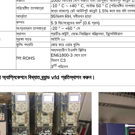
উচ্চতা
1000 মিটারের বেশি উচ্চতা এবং রেটযুক্ত আউটপুট কারেন্ট
-10 ° C ~ +40 ° C, সর্বোচ্চ 50 ° C (পরিবেষ্টিত তাপম
পরিবেষ্টিত তাপমাত্রা
মধ্যে থাকলে) রেট আউটপুট কারেন্ট 1.5% কমে যায় যদি তাপমাত
আর্দ্রতা
95%কম RH, ঘনীভবন ছাড়া
2
কম্পন
5.9 মি/সেকেন্ডের কম
(0.6 গ্রাম)
সংগ্রহস্থল তাপমাত্রা
-20 ° ~ +60 ° সে
স্থাপন
প্রাচীর-মাউন্ট, মেঝে-নিয়ন্ত্রিত মন্ত্রিসভা, ট্রান্সমিউরাল
য
সুরক্ষা স্তর
আইপি ২০
কুলিং পদ্ধতি
জোর করে এয়ার কুলিং
অভ্যন্তরীণ ইএমসি ফিল্টার
EN61800-3 মেনে চলে
সিই ROHS
বিভাগ C3
rd
3
পরিবেশ
 অ্যাপ্লিকেশনে বিখ্যাত ব্র্যান্ড vfd প্রতিস্থাপন করুন।