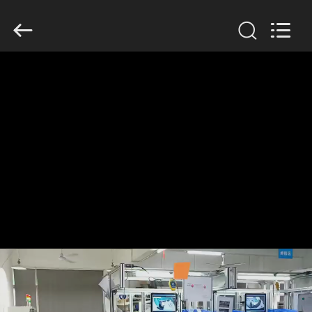
Shenzhen
Veikong
Electric
Co.,
Ltd..
All
Rights
Reserved.
বাড়ি
পণ্য
আমাদের
সম্পর্কে
কারখানা
ভ্রমণ
মান