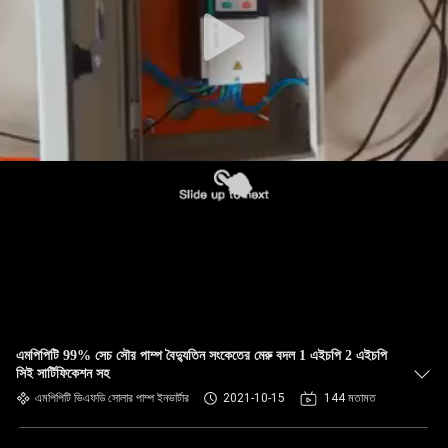
নিয়ন্ত্রণ
যোগাযোগ
করুন
খবর
উদ্ধৃতির
জন্য
আবেদন
এমপিপিটি 99% সেচ সৌর পাম্প বৈদ্যুতিন সংকেতের মেরু বদল 1 এইচপি 2 এইচপি
সাইটম্যাপ
সিই সার্টিফিকেশন সহ
এমপিপিটি ভিএফডি সোলার পাম্প ইনভার্টার
2021-10-15
144 মতামত
গোপনীয়তা