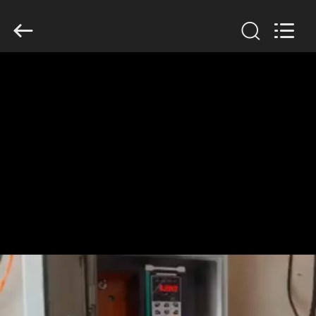
Shenzhen
Veikong
Electric
Co.,
Ltd..
All
Rights
Reserved.
বাড়ি
পণ্য
আমাদের
সম্পর্কে
কারখানা
ভ্রমণ
মান