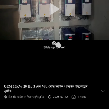
নিয়ন্ত্রণ
যোগাযোগ
করুন
খবর
উদ্ধৃতির
জন্য
আবেদন
OEM 15KW 20 Hp 3 ফেজ Vfd মোটর ড্রাইভ / নিয়মিত ফ্রিকোয়েন্সি
সাইটম্যাপ
ড্রাইভ
ভিএফডি ভেরিয়েবল ফ্রিকোয়েন্সি ড্রাইভ
2025-07-22
4 মতামত
গোপনীয়তা