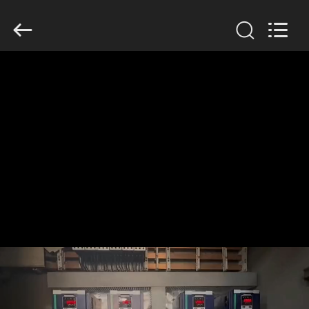
Shenzhen
Veikong
Electric
Co.,
Ltd..
All
Rights
Reserved.
বাড়ি
পণ্য
আমাদের
সম্পর্কে
কারখানা
ভ্রমণ
মান