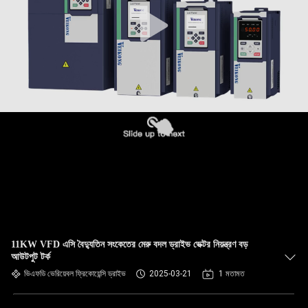
নিয়ন্ত্রণ
যোগাযোগ
করুন
খবর
উদ্ধৃতির
জন্য
আবেদন
11KW VFD এসি বৈদ্যুতিন সংকেতের মেরু বদল ড্রাইভ ভেক্টর নিয়ন্ত্রণ বড়
সাইটম্যাপ
আউটপুট টর্ক
ভিএফডি ভেরিয়েবল ফ্রিকোয়েন্সি ড্রাইভ
2025-03-21
1 মতামত
গোপনীয়তা