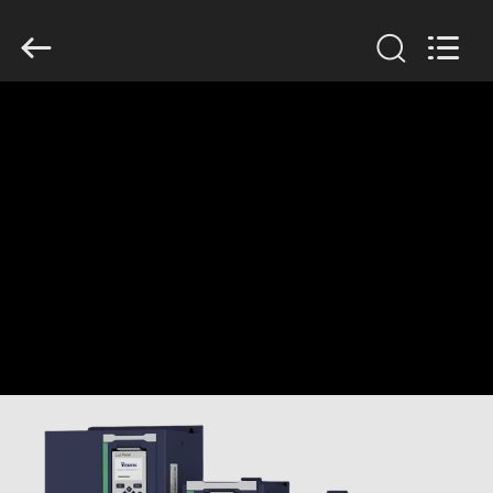
Shenzhen
Veikong
Electric
Co.,
Ltd..
All
Rights
Reserved.
বাড়ি
পণ্য
আমাদের
সম্পর্কে
কারখানা
ভ্রমণ
মান