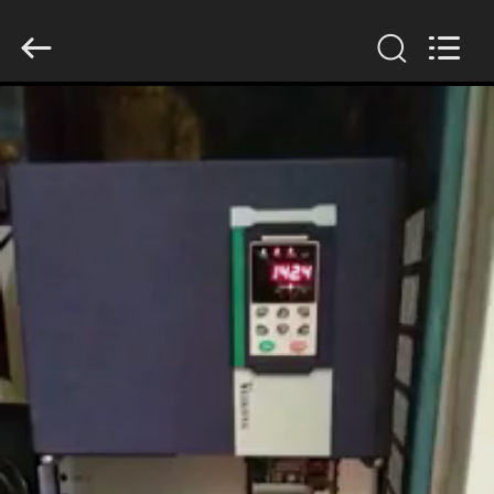
Shenzhen
Veikong
Electric
Co.,
Ltd..
All
Rights
Reserved.
বাড়ি
পণ্য
আমাদের
সম্পর্কে
কারখানা
ভ্রমণ
মান