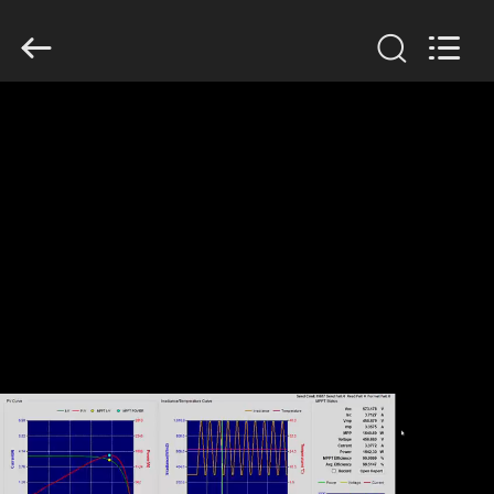
Shenzhen
Veikong
Electric
Co.,
Ltd..
All
Rights
Reserved.
বাড়ি
পণ্য
আমাদের
সম্পর্কে
কারখানা
ভ্রমণ
মান